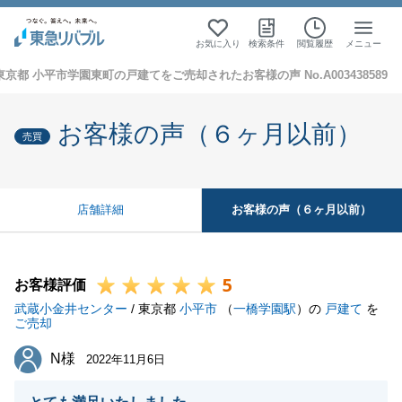
お気に入り
検索条件
閲覧履歴
メニュー
東京都 小平市学園東町の戸建てをご売却されたお客様の声 No.A003438589
お客様の声（６ヶ月以前）
売買
お客様の声（６ヶ月以前）
店舗詳細
5
お客様評価
武蔵小金井センター
/ 東京都
小平市
（
一橋学園駅
）の
戸建て
を
ご売却
N様
N様
2022年11月6日