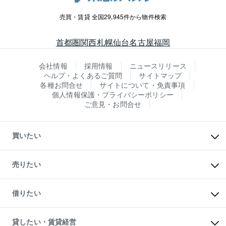
売買・賃貸 全国29,945件から物件検索
首都圏
関西
札幌
仙台
名古屋
福岡
会社情報
採用情報
ニュースリリース
ヘルプ・よくあるご質問
サイトマップ
各種お問合せ
サイトについて・免責事項
個人情報保護・プライバシーポリシー
ご意見・お問合せ
買いたい
マンションの購入
新築・分譲マンションの購入
売りたい
中古マンションの購入
一戸建ての購入
マンションの売却・査定
新築一戸建ての購入
一戸建ての売却・査定
借りたい
中古一戸建ての購入
土地の売却・査定
土地の購入
スピードAI査定
不動産購入の流れ
物件を借りる
不動産売却について
注目キーワード物件特集
オフィス・店舗の賃貸
貸したい・賃貸経営
不動産査定について