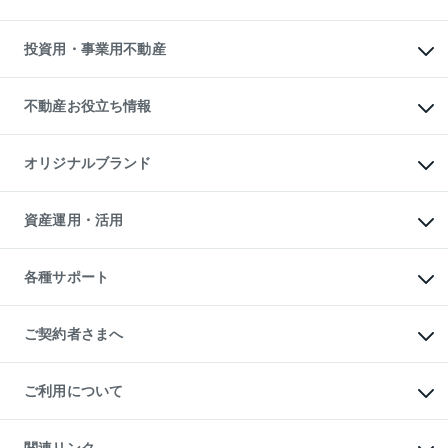
購入ガイド
借りるときの流れ
売却サービス
借りるガイド
不動産売却の流れ
無料賃料査定
多言語対応
不動産買換えの流れ
マンション賃料データ
投資用・事業用不動産
売却ガイド
賃貸管理プラン
English
繁体中文
簡体中文
リロケーションについて
投資用不動産
貸すときの流れ
事業用不動産
不動産お役立ち情報
貸すガイド
マンション投資
投資用マンション
不動産AIアドバイザー Tellus Talk
マンション一棟
マンションライブラリー
オリジナルブランド
アパート経営
人気マンションランキング
アパート投資用物件
暮らしに役立つ不動産メディア

収益物件
当社売主リノベーションマンション
「Lnote」
ビル購入（ビル一棟）
一棟リノベーションマンション

資産運用・活用
不動産相場・不動産価格情報
投資用不動産の売却査定
L`GENTE（ルジェンテ）
不動産売却FAQ
事業用不動産の売却査定
区分リノベーションマンション

不動産コラム・ニュース
等価交換事業
海外不動産
Lideas（リディアス）
不動産用語集
不動産M&A
各種サポート
投資用一棟レジデンスWELL

不動産なんでもネット相談室
アセットマネジメント・出資
SQUARE（ウェルスクエア）
住まいの税金
不動産小口投資

シニア向けサポート
物件一括検索（購入＆賃貸）
LEGACIA（レガシア）
相続サポート
ご契約者さまへ
リフォームサポート
ご契約者さまサポートメニュー
ご紹介・再契約特典
ご利用について
入居者様専用-各種ご案内（賃貸）
東急こすもす会「こすもすWeb」
本人確認に関するお客様へのお願い
金融商品取引について