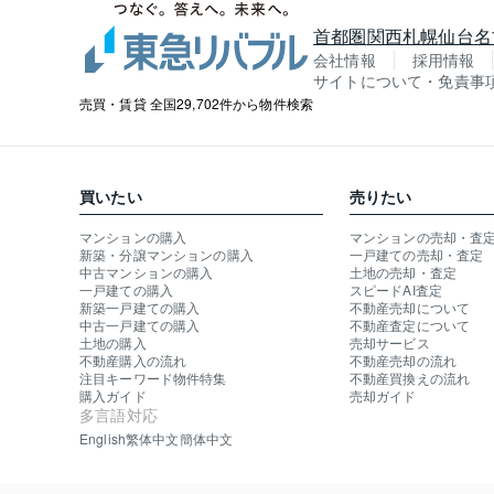
首都圏
関西
札幌
仙台
名
会社情報
採用情報
サイトについて・免責事
売買・賃貸 全国29,702件から物件検索
買いたい
売りたい
マンションの購入
マンションの売却・査
新築・分譲マンションの購入
一戸建ての売却・査定
中古マンションの購入
土地の売却・査定
一戸建ての購入
スピードAI査定
新築一戸建ての購入
不動産売却について
中古一戸建ての購入
不動産査定について
土地の購入
売却サービス
不動産購入の流れ
不動産売却の流れ
注目キーワード物件特集
不動産買換えの流れ
購入ガイド
売却ガイド
多言語対応
English
繁体中文
簡体中文