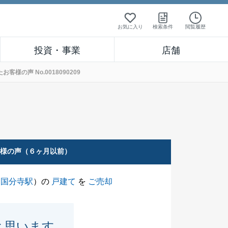
お気に入り
検索条件
閲覧履歴
投資・事業
店舗
の声 No.0018090209
客様の声（６ヶ月以前）
（
国分寺駅
）の
戸建て
を
ご売却
と思います