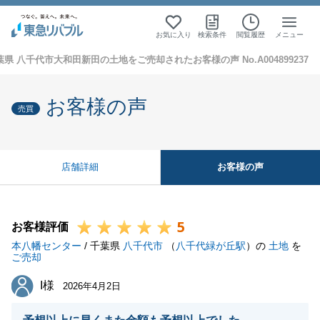
お気に入り
検索条件
閲覧履歴
メニュー
葉県 八千代市大和田新田の土地をご売却されたお客様の声 No.A004899237
お客様の声
売買
お客様の声
店舗詳細
5
お客様評価
本八幡センター
/ 千葉県
八千代市
（
八千代緑が丘駅
）の
土地
を
ご売却
I様
I様
2026年4月2日