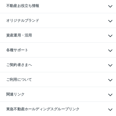
投資用不動産
貸すときの流れ
事業用不動産
不動産お役立ち情報
貸すガイド
マンション投資
投資用マンション
不動産AIアドバイザー Tellus Talk
マンション一棟
マンションライブラリー
オリジナルブランド
アパート経営
人気マンションランキング
アパート投資用物件
暮らしに役立つ不動産メディア

収益物件
当社売主リノベーションマンション
「Lnote」
ビル購入（ビル一棟）
一棟リノベーションマンション

資産運用・活用
不動産相場・不動産価格情報
投資用不動産の売却査定
L`GENTE（ルジェンテ）
不動産売却FAQ
事業用不動産の売却査定
区分リノベーションマンション

不動産コラム・ニュース
等価交換事業
海外不動産
Lideas（リディアス）
不動産用語集
不動産M&A
各種サポート
投資用一棟レジデンスWELL

不動産なんでもネット相談室
アセットマネジメント・出資
SQUARE（ウェルスクエア）
住まいの税金
不動産小口投資

シニア向けサポート
物件一括検索（購入＆賃貸）
LEGACIA（レガシア）
相続サポート
ご契約者さまへ
リフォームサポート
ご契約者さまサポートメニュー
ご紹介・再契約特典
ご利用について
入居者様専用-各種ご案内（賃貸）
東急こすもす会「こすもすWeb」
本人確認に関するお客様へのお願い
金融商品取引について
関連リンク
東急リバブル ソーシャルメディアポリシー
ご意見・お問い合わせ（金融商品取引専用の相談・お問い合わせ窓口）
すまいValue
保険募集におけるプライバシー・ポリシー
これからご結婚される方に東急百貨店のブライダルクラブ
東急不動産ホールディングスグループリンク
ダイレクトメール（郵送物）・Eメールなどの送付停止について
人材サービスのご用命は 東急リバブルスタッフ株式会社まで
宅地建物取引業者の皆様へ
東北の逸品を贈ります 東北すぐれものセレクション