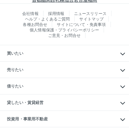
会社情報
採用情報
ニュースリリース
ヘルプ・よくあるご質問
サイトマップ
各種お問合せ
サイトについて・免責事項
個人情報保護・プライバシーポリシー
ご意見・お問合せ
買いたい
マンションの購入
新築・分譲マンションの購入
売りたい
中古マンションの購入
一戸建ての購入
マンションの売却・査定
新築一戸建ての購入
一戸建ての売却・査定
借りたい
中古一戸建ての購入
土地の売却・査定
土地の購入
スピードAI査定
不動産購入の流れ
物件を借りる
不動産売却について
注目キーワード物件特集
オフィス・店舗の賃貸
貸したい・賃貸経営
不動産査定について
購入ガイド
借りるときの流れ
売却サービス
借りるガイド
不動産売却の流れ
無料賃料査定
多言語対応
不動産買換えの流れ
マンション賃料データ
投資用・事業用不動産
売却ガイド
賃貸管理プラン
English
繁体中文
簡体中文
リロケーションについて