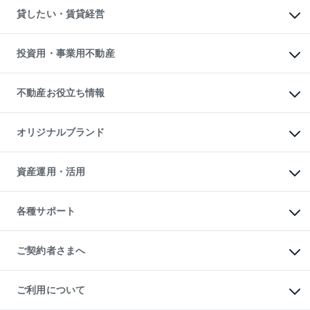
不動産売却について
注目キーワード物件特集
オフィス・店舗の賃貸
貸したい・賃貸経営
不動産査定について
購入ガイド
借りるときの流れ
売却サービス
借りるガイド
不動産売却の流れ
無料賃料査定
多言語対応
不動産買換えの流れ
マンション賃料データ
投資用・事業用不動産
売却ガイド
賃貸管理プラン
English
繁体中文
簡体中文
リロケーションについて
投資用不動産
貸すときの流れ
事業用不動産
不動産お役立ち情報
貸すガイド
マンション投資
投資用マンション
不動産AIアドバイザー Tellus Talk
マンション一棟
マンションライブラリー
オリジナルブランド
アパート経営
人気マンションランキング
アパート投資用物件
暮らしに役立つ不動産メディア

収益物件
当社売主リノベーションマンション
「Lnote」
ビル購入（ビル一棟）
一棟リノベーションマンション

資産運用・活用
不動産相場・不動産価格情報
投資用不動産の売却査定
L`GENTE（ルジェンテ）
不動産売却FAQ
事業用不動産の売却査定
区分リノベーションマンション

不動産コラム・ニュース
等価交換事業
海外不動産
Lideas（リディアス）
不動産用語集
不動産M&A
各種サポート
投資用一棟レジデンスWELL

不動産なんでもネット相談室
アセットマネジメント・出資
SQUARE（ウェルスクエア）
住まいの税金
不動産小口投資

シニア向けサポート
物件一括検索（購入＆賃貸）
LEGACIA（レガシア）
相続サポート
ご契約者さまへ
リフォームサポート
ご契約者さまサポートメニュー
ご紹介・再契約特典
ご利用について
入居者様専用-各種ご案内（賃貸）
東急こすもす会「こすもすWeb」