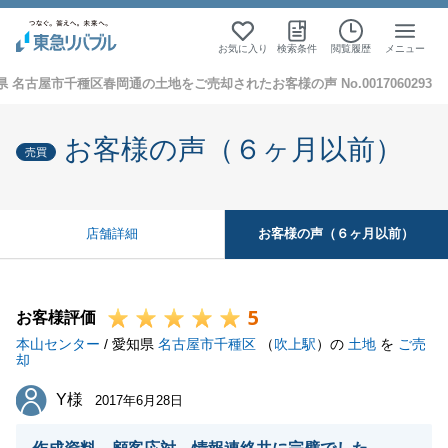
お気に入り
検索条件
閲覧履歴
メニュー
県 名古屋市千種区春岡通の土地をご売却されたお客様の声 No.0017060293
お客様の声（６ヶ月以前）
売買
お客様の声（６ヶ月以前）
店舗詳細
5
お客様評価
本山センター
/ 愛知県
名古屋市千種区
（
吹上駅
）の
土地
を
ご売
却
Y様
Y様
2017年6月28日