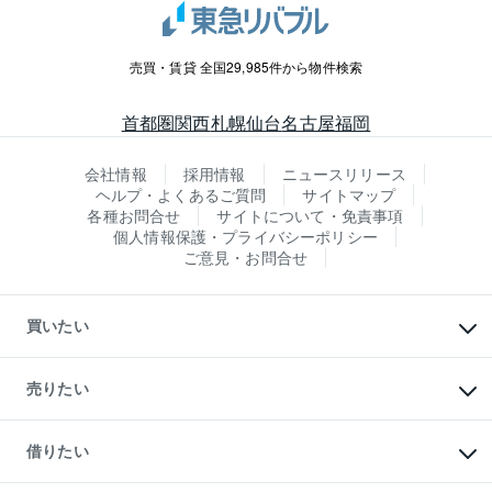
売買・賃貸 全国29,985件から物件検索
首都圏
関西
札幌
仙台
名古屋
福岡
会社情報
採用情報
ニュースリリース
ヘルプ・よくあるご質問
サイトマップ
各種お問合せ
サイトについて・免責事項
個人情報保護・プライバシーポリシー
ご意見・お問合せ
買いたい
マンションの購入
新築・分譲マンションの購入
売りたい
中古マンションの購入
一戸建ての購入
マンションの売却・査定
新築一戸建ての購入
一戸建ての売却・査定
借りたい
中古一戸建ての購入
土地の売却・査定
土地の購入
スピードAI査定
不動産購入の流れ
物件を借りる