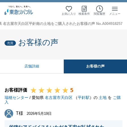
お気に入り
検索条件
閲覧履歴
メニュー
 名古屋市天白区平針南の土地をご購入されたお客様の声 No.A004918257
お客様の声
売買
お客様の声
店舗詳細
5
お客様評価
瑞穂センター
/ 愛知県
名古屋市天白区
（
平針駅
）の
土地
を
ご購
入
T様
T様
2026年5月19日