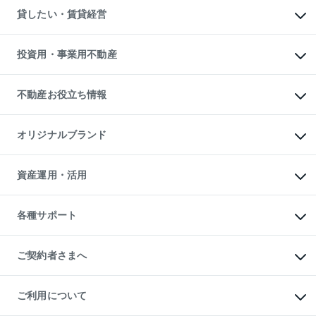
不動産売却について
注目キーワード物件特集
オフィス・店舗の賃貸
貸したい・賃貸経営
不動産査定について
購入ガイド
借りるときの流れ
売却サービス
借りるガイド
不動産売却の流れ
無料賃料査定
多言語対応
不動産買換えの流れ
マンション賃料データ
投資用・事業用不動産
売却ガイド
賃貸管理プラン
English
繁体中文
簡体中文
リロケーションについて
投資用不動産
貸すときの流れ
事業用不動産
不動産お役立ち情報
貸すガイド
マンション投資
投資用マンション
不動産AIアドバイザー Tellus Talk
マンション一棟
マンションライブラリー
オリジナルブランド
アパート経営
人気マンションランキング
アパート投資用物件
暮らしに役立つ不動産メディア

収益物件
当社売主リノベーションマンション
「Lnote」
ビル購入（ビル一棟）
一棟リノベーションマンション

資産運用・活用
不動産相場・不動産価格情報
投資用不動産の売却査定
L`GENTE（ルジェンテ）
不動産売却FAQ
事業用不動産の売却査定
区分リノベーションマンション

不動産コラム・ニュース
等価交換事業
海外不動産
Lideas（リディアス）
不動産用語集
不動産M&A
各種サポート
投資用一棟レジデンスWELL

不動産なんでもネット相談室
アセットマネジメント・出資
SQUARE（ウェルスクエア）
住まいの税金
不動産小口投資

シニア向けサポート
物件一括検索（購入＆賃貸）
LEGACIA（レガシア）
相続サポート
ご契約者さまへ
リフォームサポート
ご契約者さまサポートメニュー
ご紹介・再契約特典
ご利用について
入居者様専用-各種ご案内（賃貸）
東急こすもす会「こすもすWeb」