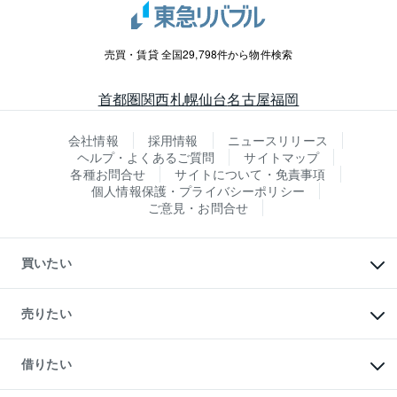
売買・賃貸 全国29,798件から物件検索
首都圏
関西
札幌
仙台
名古屋
福岡
会社情報
採用情報
ニュースリリース
ヘルプ・よくあるご質問
サイトマップ
各種お問合せ
サイトについて・免責事項
個人情報保護・プライバシーポリシー
ご意見・お問合せ
買いたい
マンションの購入
新築・分譲マンションの購入
売りたい
中古マンションの購入
一戸建ての購入
マンションの売却・査定
新築一戸建ての購入
一戸建ての売却・査定
借りたい
中古一戸建ての購入
土地の売却・査定
土地の購入
スピードAI査定
不動産購入の流れ
物件を借りる