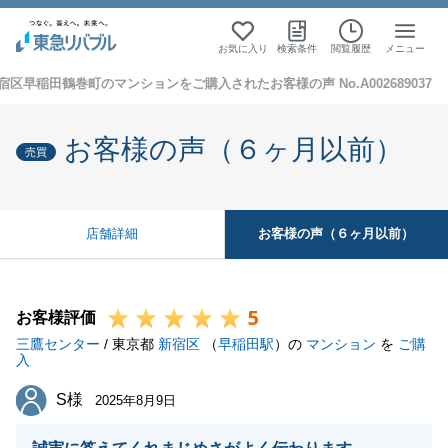
お気に入り
検索条件
閲覧履歴
メニュー
宿区早稲田鶴巻町のマンションをご購入されたお客様の声 No.A002689037
お客様の声（６ヶ月以前）
売買
お客様の声（６ヶ月以前）
店舗詳細
5
お客様評価
三鷹センター
/ 東京都
新宿区
（
早稲田駅
）の
マンション
を
ご購
入
S様
S様
2025年8月9日