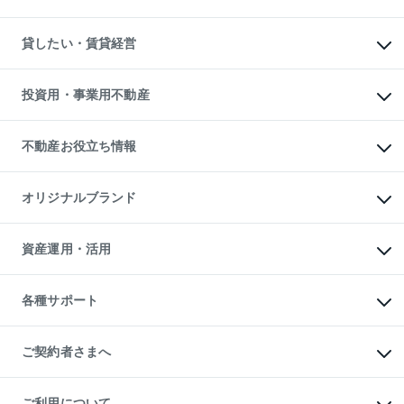
土地の売却・査定
土地の購入
スピードAI査定
不動産購入の流れ
物件を借りる
不動産売却について
注目キーワード物件特集
オフィス・店舗の賃貸
貸したい・賃貸経営
不動産査定について
購入ガイド
借りるときの流れ
売却サービス
借りるガイド
不動産売却の流れ
無料賃料査定
多言語対応
不動産買換えの流れ
マンション賃料データ
投資用・事業用不動産
売却ガイド
賃貸管理プラン
English
繁体中文
簡体中文
リロケーションについて
投資用不動産
貸すときの流れ
事業用不動産
不動産お役立ち情報
貸すガイド
マンション投資
投資用マンション
不動産AIアドバイザー Tellus Talk
マンション一棟
マンションライブラリー
オリジナルブランド
アパート経営
人気マンションランキング
アパート投資用物件
暮らしに役立つ不動産メディア

収益物件
当社売主リノベーションマンション
「Lnote」
ビル購入（ビル一棟）
一棟リノベーションマンション

資産運用・活用
不動産相場・不動産価格情報
投資用不動産の売却査定
L`GENTE（ルジェンテ）
不動産売却FAQ
事業用不動産の売却査定
区分リノベーションマンション

不動産コラム・ニュース
等価交換事業
海外不動産
Lideas（リディアス）
不動産用語集
不動産M&A
各種サポート
投資用一棟レジデンスWELL

不動産なんでもネット相談室
アセットマネジメント・出資
SQUARE（ウェルスクエア）
住まいの税金
不動産小口投資

シニア向けサポート
物件一括検索（購入＆賃貸）
LEGACIA（レガシア）
相続サポート
ご契約者さまへ
リフォームサポート
ご契約者さまサポートメニュー
ご紹介・再契約特典
ご利用について