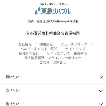
売買・賃貸 全国29,694件から物件検索
首都圏
関西
札幌
仙台
名古屋
福岡
会社情報
採用情報
ニュースリリース
ヘルプ・よくあるご質問
サイトマップ
各種お問合せ
サイトについて・免責事項
個人情報保護・プライバシーポリシー
ご意見・お問合せ
買いたい
マンションの購入
新築・分譲マンションの購入
売りたい
中古マンションの購入
一戸建ての購入
マンションの売却・査定
新築一戸建ての購入
一戸建ての売却・査定
借りたい
中古一戸建ての購入