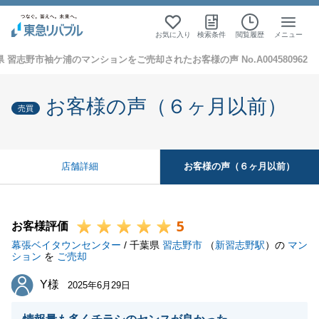
お気に入り
検索条件
閲覧履歴
メニュー
 習志野市袖ケ浦のマンションをご売却されたお客様の声 No.A004580962
お客様の声（６ヶ月以前）
売買
お客様の声（６ヶ月以前）
店舗詳細
5
お客様評価
幕張ベイタウンセンター
/ 千葉県
習志野市
（
新習志野駅
）の
マン
ション
を
ご売却
Y様
Y様
2025年6月29日