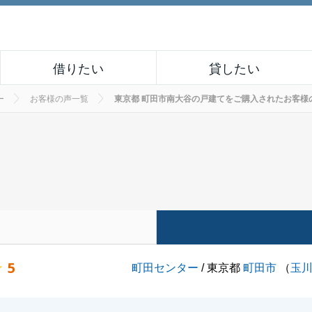
借りたい
貸したい
ー
お客様の声一覧
東京都 町田市南大谷の戸建てをご購入されたお客様の声 N
5
町田センター
/ 東京都
町田市
（
玉