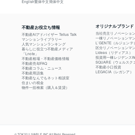
English
繁体中文
簡体中文
オリジナルブランド
不動産お役立ち情報
当社売主リノベーショ
不動産AIアドバイザー Tellus Talk
一棟リノベーションマン
マンションライブラリー
L`GENTE（ルジェンテ
人気マンションランキング
区分リノベーションマン
暮らしに役立つ不動産メディア

Lideas（リディアス）
「Lnote」
投資用一棟レジデンスWE
不動産相場・不動産価格情報
SQUARE（ウェルスク
不動産売却FAQ
不動産小口投資

不動産コラム・ニュース
LEGACIA（レガシア）
不動産用語集
不動産なんでもネット相談室
住まいの税金
物件一括検索（購入＆賃貸）
© TOKYU LIVABLE,INC.All Right Reserved.