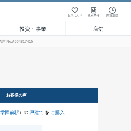
お気に入り
検索条件
閲覧履歴
投資・事業
店舗
o.A004817415
お客様の声
川学園前駅
）の
戸建て
を
ご購入