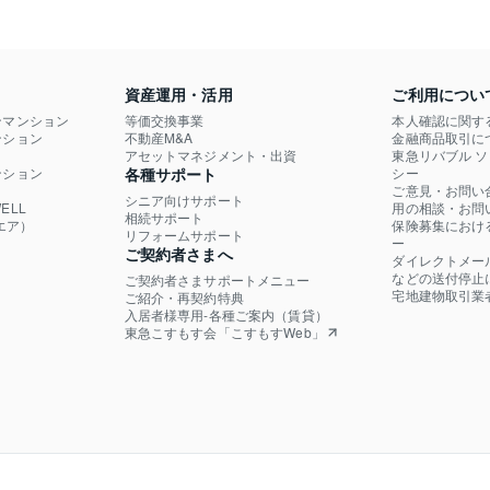
資産運用・活用
ご利用につい
ンマンション
等価交換事業
本人確認に関す
ション

不動産M&A
金融商品取引に
）
アセットマネジメント・出資
東急リバブル 
ション

各種サポート
シー
ご意見・お問い
シニア向けサポート
LL

用の相談・お問
相続サポート
エア）
保険募集におけ
リフォームサポート
ー
ご契約者さまへ
ダイレクトメー
などの送付停止
ご契約者さまサポートメニュー
宅地建物取引業
ご紹介・再契約特典
入居者様専用-各種ご案内（賃貸）
東急こすもす会「こすもすWeb」