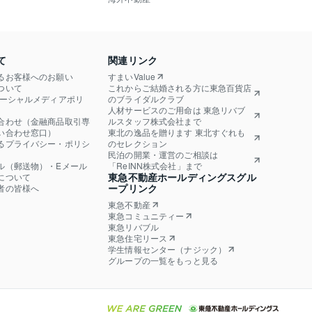
て
関連リンク
るお客様へのお願い
すまいValue
ついて
これからご結婚される方に東急百貨店
ソーシャルメディアポリ
のブライダルクラブ
人材サービスのご用命は 東急リバブ
合わせ（金融商品取引専
ルスタッフ株式会社まで
い合わせ窓口）
東北の逸品を贈ります 東北すぐれも
るプライバシー・ポリシ
のセレクション
民泊の開業・運営のご相談は
ル（郵送物）・Eメール
「ReINN株式会社」まで
東急不動産ホールディングスグル
について
ープリンク
者の皆様へ
東急不動産
東急コミュニティー
東急リバブル
東急住宅リース
学生情報センター（ナジック）
グループの一覧をもっと見る