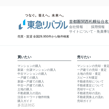
首都圏
関西
札幌
仙台
名
会社情報
採用情報
サイトについて・免責事
売買・賃貸 全国29,950件から物件検索
買いたい
売りたい
マンションの購入
マンションの売却・査
新築・分譲マンションの購入
一戸建ての売却・査定
中古マンションの購入
土地の売却・査定
一戸建ての購入
スピードAI査定
新築一戸建ての購入
不動産売却について
中古一戸建ての購入
不動産査定について
土地の購入
売却サービス
不動産購入の流れ
不動産売却の流れ
注目キーワード物件特集
不動産買換えの流れ
購入ガイド
売却ガイド
多言語対応