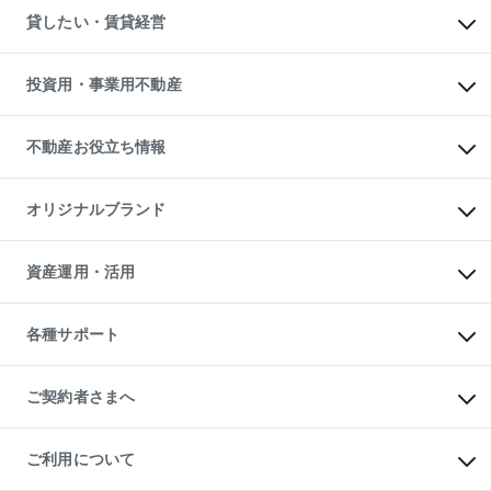
不動産売却について
注目キーワード物件特集
オフィス・店舗の賃貸
貸したい・賃貸経営
不動産査定について
購入ガイド
借りるときの流れ
売却サービス
借りるガイド
不動産売却の流れ
無料賃料査定
多言語対応
不動産買換えの流れ
マンション賃料データ
投資用・事業用不動産
売却ガイド
賃貸管理プラン
English
繁体中文
簡体中文
リロケーションについて
投資用不動産
貸すときの流れ
事業用不動産
不動産お役立ち情報
貸すガイド
マンション投資
投資用マンション
不動産AIアドバイザー Tellus Talk
マンション一棟
マンションライブラリー
オリジナルブランド
アパート経営
人気マンションランキング
アパート投資用物件
暮らしに役立つ不動産メディア

収益物件
当社売主リノベーションマンション
「Lnote」
ビル購入（ビル一棟）
一棟リノベーションマンション

資産運用・活用
不動産相場・不動産価格情報
投資用不動産の売却査定
L`GENTE（ルジェンテ）
不動産売却FAQ
事業用不動産の売却査定
区分リノベーションマンション

不動産コラム・ニュース
等価交換事業
海外不動産
Lideas（リディアス）
不動産用語集
不動産M&A
各種サポート
投資用一棟レジデンスWELL

不動産なんでもネット相談室
アセットマネジメント・出資
SQUARE（ウェルスクエア）
住まいの税金
不動産小口投資

シニア向けサポート
物件一括検索（購入＆賃貸）
LEGACIA（レガシア）
相続サポート
ご契約者さまへ
リフォームサポート
ご契約者さまサポートメニュー
ご紹介・再契約特典
ご利用について
入居者様専用-各種ご案内（賃貸）
東急こすもす会「こすもすWeb」