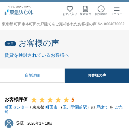
お気に入り
検索条件
閲覧履歴
メニュー
東京都 町田市本町田の戸建てをご売却されたお客様の声 No.A004670062
お客様の声
売買
賃貸を検討されているお客様へ
お客様の声
店舗詳細
5
お客様評価
町田センター
/ 東京都
町田市
（
玉川学園前駅
）の
戸建て
を
ご売
却
S様
S様
2026年1月19日