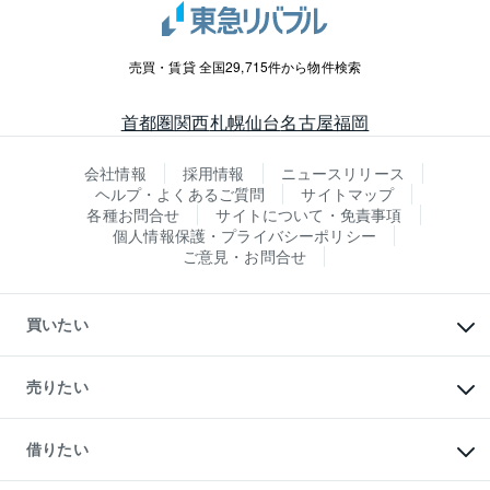
売買・賃貸 全国29,715件から物件検索
首都圏
関西
札幌
仙台
名古屋
福岡
会社情報
採用情報
ニュースリリース
ヘルプ・よくあるご質問
サイトマップ
各種お問合せ
サイトについて・免責事項
個人情報保護・プライバシーポリシー
ご意見・お問合せ
買いたい
マンションの購入
新築・分譲マンションの購入
売りたい
中古マンションの購入
一戸建ての購入
マンションの売却・査定
新築一戸建ての購入
一戸建ての売却・査定
借りたい
中古一戸建ての購入
土地の売却・査定
土地の購入
スピードAI査定
不動産購入の流れ
物件を借りる