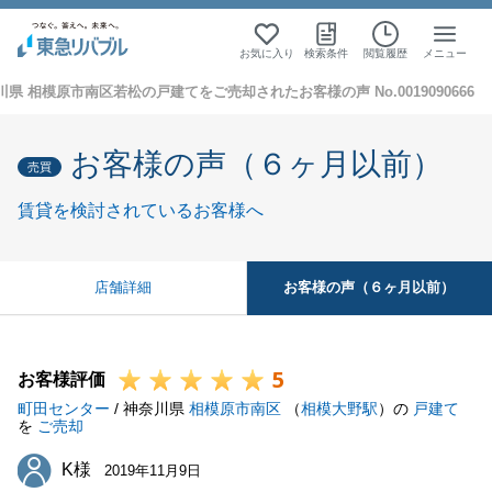
お気に入り
検索条件
閲覧履歴
メニュー
川県 相模原市南区若松の戸建てをご売却されたお客様の声 No.0019090666
お客様の声（６ヶ月以前）
売買
賃貸を検討されているお客様へ
お客様の声（６ヶ月以前）
店舗詳細
5
お客様評価
町田センター
/ 神奈川県
相模原市南区
（
相模大野駅
）の
戸建て
を
ご売却
K様
K様
2019年11月9日