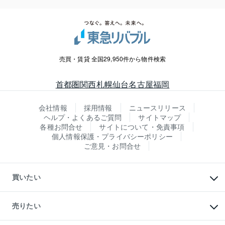
売買・賃貸 全国29,950件から物件検索
首都圏
関西
札幌
仙台
名古屋
福岡
会社情報
採用情報
ニュースリリース
ヘルプ・よくあるご質問
サイトマップ
各種お問合せ
サイトについて・免責事項
個人情報保護・プライバシーポリシー
ご意見・お問合せ
買いたい
マンションの購入
新築・分譲マンションの購入
売りたい
中古マンションの購入
一戸建ての購入
マンションの売却・査定