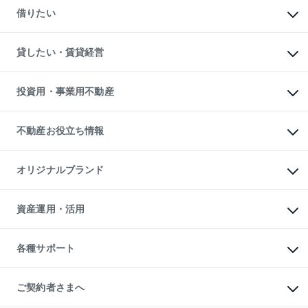
新築一戸建ての購入
一戸建ての売却・査定
借りたい
中古一戸建ての購入
土地の売却・査定
土地の購入
スピードAI査定
不動産購入の流れ
物件を借りる
不動産売却について
注目キーワード物件特集
オフィス・店舗の賃貸
貸したい・賃貸経営
不動産査定について
購入ガイド
借りるときの流れ
売却サービス
借りるガイド
不動産売却の流れ
無料賃料査定
多言語対応
不動産買換えの流れ
マンション賃料データ
投資用・事業用不動産
売却ガイド
賃貸管理プラン
English
繁体中文
簡体中文
リロケーションについて
投資用不動産
貸すときの流れ
事業用不動産
不動産お役立ち情報
貸すガイド
マンション投資
投資用マンション
不動産AIアドバイザー Tellus Talk
マンション一棟
マンションライブラリー
オリジナルブランド
アパート経営
人気マンションランキング
アパート投資用物件
暮らしに役立つ不動産メディア

収益物件
当社売主リノベーションマンション
「Lnote」
ビル購入（ビル一棟）
一棟リノベーションマンション

資産運用・活用
不動産相場・不動産価格情報
投資用不動産の売却査定
L`GENTE（ルジェンテ）
不動産売却FAQ
事業用不動産の売却査定
区分リノベーションマンション

不動産コラム・ニュース
等価交換事業
海外不動産
Lideas（リディアス）
不動産用語集
不動産M&A
各種サポート
投資用一棟レジデンスWELL

不動産なんでもネット相談室
アセットマネジメント・出資
SQUARE（ウェルスクエア）
住まいの税金
不動産小口投資

シニア向けサポート
物件一括検索（購入＆賃貸）
LEGACIA（レガシア）
相続サポート
ご契約者さまへ
リフォームサポート