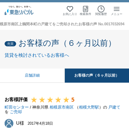
お気に入り
検索条件
閲覧履歴
メニュー
模原市南区上鶴間本町の戸建てをご売却されたお客様の声 No.0017032694
お客様の声（６ヶ月以前）
売買
賃貸を検討されているお客様へ
お客様の声（６ヶ月以前）
店舗詳細
5
お客様評価
町田センター
/ 神奈川県
相模原市南区
（
相模大野駅
）の
戸建て
を
ご売却
U様
U様
2017年4月18日