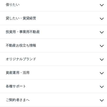
新築一戸建ての購入
一戸建ての売却・査定
借りたい
中古一戸建ての購入
土地の売却・査定
土地の購入
スピードAI査定
不動産購入の流れ
物件を借りる
不動産売却について
注目キーワード物件特集
オフィス・店舗の賃貸
貸したい・賃貸経営
不動産査定について
購入ガイド
借りるときの流れ
売却サービス
借りるガイド
不動産売却の流れ
無料賃料査定
多言語対応
不動産買換えの流れ
マンション賃料データ
投資用・事業用不動産
売却ガイド
賃貸管理プラン
English
繁体中文
簡体中文
リロケーションについて
投資用不動産
貸すときの流れ
事業用不動産
不動産お役立ち情報
貸すガイド
マンション投資
投資用マンション
不動産AIアドバイザー Tellus Talk
マンション一棟
マンションライブラリー
オリジナルブランド
アパート経営
人気マンションランキング
アパート投資用物件
暮らしに役立つ不動産メディア

収益物件
当社売主リノベーションマンション
「Lnote」
ビル購入（ビル一棟）
一棟リノベーションマンション

資産運用・活用
不動産相場・不動産価格情報
投資用不動産の売却査定
L`GENTE（ルジェンテ）
不動産売却FAQ
事業用不動産の売却査定
区分リノベーションマンション

不動産コラム・ニュース
等価交換事業
海外不動産
Lideas（リディアス）
不動産用語集
不動産M&A
各種サポート
投資用一棟レジデンスWELL

不動産なんでもネット相談室
アセットマネジメント・出資
SQUARE（ウェルスクエア）
住まいの税金
不動産小口投資

シニア向けサポート
物件一括検索（購入＆賃貸）
LEGACIA（レガシア）
相続サポート
ご契約者さまへ
リフォームサポート