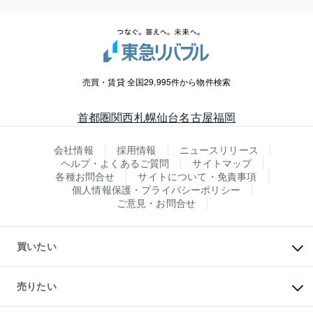
売買・賃貸 全国29,995件から物件検索
首都圏
関西
札幌
仙台
名古屋
福岡
会社情報
採用情報
ニュースリリース
ヘルプ・よくあるご質問
サイトマップ
各種お問合せ
サイトについて・免責事項
個人情報保護・プライバシーポリシー
ご意見・お問合せ
買いたい
マンションの購入
新築・分譲マンションの購入
売りたい
中古マンションの購入
一戸建ての購入
マンションの売却・査定