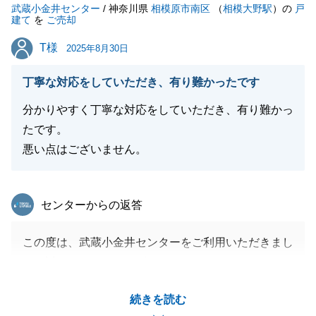
武蔵小金井センター
だければと存じます。
/ 神奈川県
相模原市南区
（
相模大野駅
）の
戸
建て
を
ご売却
今後ともよろしくお願いいたします。
T様
T様
2025年8月30日
丁寧な対応をしていただき、有り難かったです
閉じる
分かりやすく丁寧な対応をしていただき、有り難かっ
たです。
悪い点はございません。
東急リバブル
センターからの返答
この度は、武蔵小金井センターをご利用いただきまし
て、誠にありがとうございました。
また、頂戴しました「分かりやすく丁寧な対応をして
続きを読む
いただき有り難かったです。」というお言葉を頂戴し