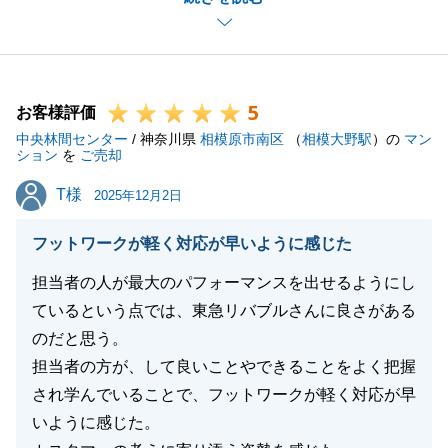
ムーズにお取引ができました。
ぜひ、今後とも不動産のご相談がございましたら、お
気軽にお声掛けくださいませ。
5
お客様評価
中央林間センター
/ 神奈川県
相模原市南区
（
相模大野駅
）の
マン
ション
を
ご売却
閉じる
T様
T様
2025年12月2日
フットワークが軽く対応が早いように感じた
担当者の人が最大のパフォーマンスを出せるようにし
ているという点では、東急リバブルさんに良さがある
のだと思う。
担当者の方が、して良いことやできることをよく把握
され学んでいることで、フットワークが軽く対応が早
いように感じた。