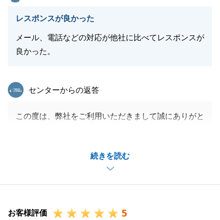
最後に、また不動産のことでご質問・ご要望・お困り
レスポンスが良かった
事がございましたら、お気軽にお申し付けください。
※旭川の件もタイミングが良かったです。
メール、電話などの対応が他社に比べてレスポンスが
今後とも宜しくお願いいたします。
良かった。
この度は、本当に有難うございました。
東急リバブル
センターからの返答
閉じる
この度は、弊社をご利用いただきまして誠にありがと
うございました。
お客様の大切なお住まいのご購入に携われて、大変光
続きを読む
栄でございます。
ご売却の方もご依頼いただきありがとうございます。
好条件でのご成約を目指して販売活動に努めてまいり
ますのでよろしくお願いいたします。
5
お困りのことがございましたら、お気軽にご連絡いた
お客様評価