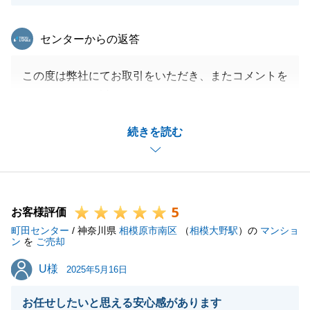
東急リバブル
センターからの返答
この度は弊社にてお取引をいただき、またコメントを
いただきまして誠にありがとうございました。
この度のお取引に関しまして、確認不足な点があり、
続きを読む
大変申し訳ございませんでした。
今後はご指摘いただいたことを意識し、お客様に喜ん
でいただけるようなお取引を目指していきたいと思い
ます。
5
お忙しいところ貴重なご意見をいただき、誠にありが
お客様評価
町田センター
とうございました。
/ 神奈川県
相模原市南区
（
相模大野駅
）の
マンショ
ン
を
ご売却
今後ともよろしくお願い申し上げます。
U様
U様
2025年5月16日
お任せしたいと思える安心感があります