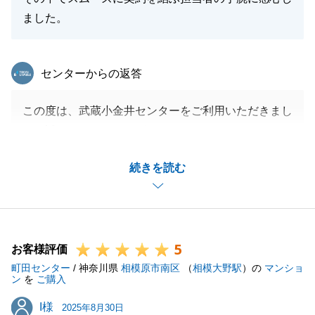
ました。
東急リバブル
センターからの返答
この度は、武蔵小金井センターをご利用いただきまし
て、誠にありがとうございました。
また、頂戴しました「スムーズに契約を結ぶ担当者の
続きを読む
手腕に感心しました」という有難いお言葉を頂戴しま
したが、今後の励みとなります。ありがとうございま
した。
当社の提案に対し、ご理解頂いたことで、無事ご成約
5
することが出来ました。
お客様評価
町田センター
その後も、共有者の方々との間で大変な思いをさせて
/ 神奈川県
相模原市南区
（
相模大野駅
）の
マンショ
ン
を
ご購入
しまいましたが、無事ご決済を迎えることができまし
I様
I様
たのはO様の多大なご協力のおかげでした。
2025年8月30日