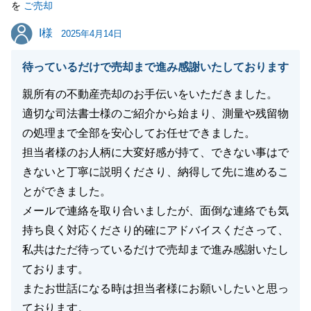
を
ご売却
いつ行ってもお部屋が整っていて購入者の決め手にな
I様
I様
りました。
2025年4月14日
ありがとうございました。
待っているだけで売却まで進み感謝いたしております
今後のお住み替え先での新たな生活のご多幸を祈って
おります。
親所有の不動産売却のお手伝いをいただきました。
また、今後も何かご相談頂ける事があれば、当社にご
適切な司法書士様のご紹介から始まり、測量や残留物
相談を頂ければ幸いです。
の処理まで全部を安心してお任せできました。
担当者様のお人柄に大変好感が持て、できない事はで
きないと丁寧に説明くださり、納得して先に進めるこ
とができました。
閉じる
メールで連絡を取り合いましたが、面倒な連絡でも気
持ち良く対応くださり的確にアドバイスくださって、
私共はただ待っているだけで売却まで進み感謝いたし
ております。
またお世話になる時は担当者様にお願いしたいと思っ
ております。