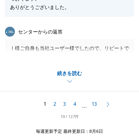
ありがとうございました。
東急リバブル
センターからの返答
Ⅰ様ご自身も当社ユーザー様でしたので、リピートで
の当社のご利用となり、誠にありがとうございまし
た。
続きを読む
はじめの一歩が順調でしたため、その後の手続きをス
ムーズに進めることができましたが、Ⅰ様およびお姉
さまのご協力があってのことです。
特に測量の隣地立会いに関しては、事前に隣接地所有
1
2
3
4
13
次へ
…
者へのお声がけしていただいたお陰で、トラブル無く
10 / 127件
完了することができました。
売買が完了したときに「肩の荷がおりて、安心しまし
毎週更新予定 最終更新日：8月6日
た」とのお言葉をいただきましたが、私も良いお手伝