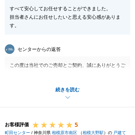
閉じる
すべて安心してお任せすることができました。
担当者さんにお任せしたいと思える安心感がありま
す。
東急リバブル
センターからの返答
この度は当社でのご売却とご契約、誠にありがとうご
ざいました。
また、今回の事をご相談、ご紹介頂いたお身内の方
続きを読む
も、当社へのご相談を頂きまして、ありがとうござい
ました。
次のご購入者様のために、お部屋を綺麗にして頂いた
事で、ご案内もスムーズに進みました。
5
普段の生活をしながら、次の住替えの準備をしながら
お客様評価
町田センター
のご案内受け入れはとても大変だったと思いますが、
/ 神奈川県
相模原市南区
（
相模大野駅
）の
戸建て