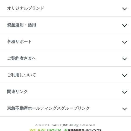
不動産AIアドバイザー Tellus Talk
マンション一棟
マンションライブラリー
オリジナルブランド
アパート経営
人気マンションランキング
アパート投資用物件
暮らしに役立つ不動産メディア

収益物件
当社売主リノベーションマンション
「Lnote」
ビル購入（ビル一棟）
一棟リノベーションマンション

資産運用・活用
不動産相場・不動産価格情報
投資用不動産の売却査定
L`GENTE（ルジェンテ）
不動産売却FAQ
事業用不動産の売却査定
区分リノベーションマンション

不動産コラム・ニュース
等価交換事業
海外不動産
Lideas（リディアス）
不動産用語集
不動産M&A
各種サポート
投資用一棟レジデンスWELL

不動産なんでもネット相談室
アセットマネジメント・出資
SQUARE（ウェルスクエア）
住まいの税金
不動産小口投資

シニア向けサポート
物件一括検索（購入＆賃貸）
LEGACIA（レガシア）
相続サポート
ご契約者さまへ
リフォームサポート
ご契約者さまサポートメニュー
ご紹介・再契約特典
ご利用について
入居者様専用-各種ご案内（賃貸）
東急こすもす会「こすもすWeb」
本人確認に関するお客様へのお願い
金融商品取引について
関連リンク
東急リバブル ソーシャルメディアポリシー
ご意見・お問い合わせ（金融商品取引専用の相談・お問い合わせ窓口）
すまいValue
保険募集におけるプライバシー・ポリシー
これからご結婚される方に東急百貨店のブライダルクラブ
東急不動産ホールディングスグループリンク
ダイレクトメール（郵送物）・Eメールなどの送付停止について
人材サービスのご用命は 東急リバブルスタッフ株式会社まで
宅地建物取引業者の皆様へ
東北の逸品を贈ります 東北すぐれものセレクション
東急不動産
民泊の開業・運営のご相談は「ReINN株式会社」まで
東急コミュニティー
© TOKYU LIVABLE,INC.All Right Reserved.
東急リバブル