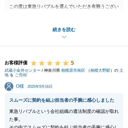
この度は東急リバブルを選んでいただき有難うござい
ました。
お引越しとお仕事の繁忙期が重なり、非常にお忙しい
続きを読む
かったと存じますが何度もご協力いただき、心より感
謝申し上げます。
お客様に満足していただける仕事をすること、お客様
の期待を上回る結果を残せることに日々努力しており
5
ます。
お客様評価
武蔵小金井センター
この先、何か不動産に関連することが有りましたら些
/ 神奈川県
相模原市南区
（
相模大野駅
）の
土
地
を
ご売却
細なことでもお問い合わせくださいませ。
O様
O様
2025年9月16日
スムーズに契約を結ぶ担当者の手腕に感心しました
閉じる
東急リバブルという会社組織の遵法制度の確認が取れ
た事。
その中でスムーズに契約を結ぶ担当者の手腕に感心し