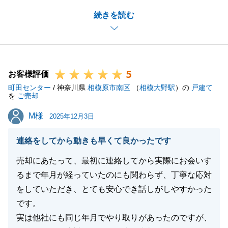
S様のご協力があり、ご契約から決済まで何事もなく
続きを読む
無事にお取引を進めることができました。
S様にご売却いただいたお部屋は、弊社にてフルリフ
ォームをさせていただき、今後販売活動を行ってまい
ります。
5
親御様が大切にされていた思い入れのある不動産だっ
お客様評価
町田センター
たかと存じますので、リフォームが完了しましたら、
/ 神奈川県
相模原市南区
（
相模大野駅
）の
戸建て
を
ご売却
ぜひ一度ご内覧にいらしてください。
M様
M様
不動産に関することで、今後もお困りのこと等ござい
2025年12月3日
ましたら、お気軽にご連絡くださいませ。
連絡をしてから動きも早くて良かったです
今後とも、宜しくお願い申し上げます。
売却にあたって、最初に連絡してから実際にお会いす
るまで年月が経っていたのにも関わらず、丁寧な応対
をしていただき、とても安心でき話しがしやすかった
閉じる
です。
実は他社にも同じ年月でやり取りがあったのですが、