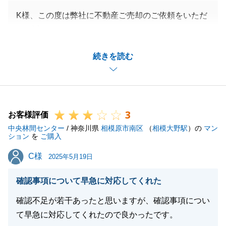
K様、この度は弊社に不動産ご売却のご依頼をいただ
き、誠にありがとうございました。
また、貴重なご意見をいただき、ありがとうございま
続きを読む
す。
今後は、お客様の世代やご要望に沿った連絡手段を心
掛けてまいります。
また何か弊社でお役に立てることがございましたら、
3
お気軽にお申し付けくださいませ。
お客様評価
中央林間センター
引き続き、宜しくお願い申し上げます。
/ 神奈川県
相模原市南区
（
相模大野駅
）の
マン
ション
を
ご購入
C様
C様
2025年5月19日
閉じる
確認事項について早急に対応してくれた
確認不足が若干あったと思いますが、確認事項につい
て早急に対応してくれたので良かったです。