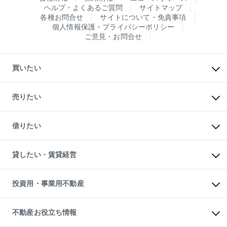
ヘルプ・よくあるご質問
サイトマップ
各種お問合せ
サイトについて・免責事項
個人情報保護・プライバシーポリシー
ご意見・お問合せ
買いたい
マンションの購入
新築・分譲マンションの購入
売りたい
中古マンションの購入
一戸建ての購入
マンションの売却・査定
新築一戸建ての購入
一戸建ての売却・査定
借りたい
中古一戸建ての購入
土地の売却・査定
土地の購入
スピードAI査定
不動産購入の流れ
物件を借りる
不動産売却について
注目キーワード物件特集
オフィス・店舗の賃貸
貸したい・賃貸経営
不動産査定について
購入ガイド
借りるときの流れ
売却サービス
借りるガイド
不動産売却の流れ
無料賃料査定
多言語対応
不動産買換えの流れ
マンション賃料データ
投資用・事業用不動産
売却ガイド
賃貸管理プラン
English
繁体中文
簡体中文
リロケーションについて
投資用不動産
貸すときの流れ
事業用不動産
不動産お役立ち情報
貸すガイド
マンション投資
投資用マンション