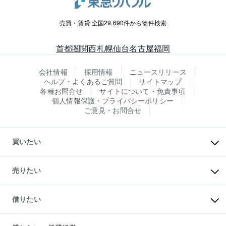
売買・賃貸 全国29,690件から物件検索
首都圏
関西
札幌
仙台
名古屋
福岡
会社情報
採用情報
ニュースリリース
ヘルプ・よくあるご質問
サイトマップ
各種お問合せ
サイトについて・免責事項
個人情報保護・プライバシーポリシー
ご意見・お問合せ
買いたい
マンションの購入
新築・分譲マンションの購入
売りたい
中古マンションの購入
一戸建ての購入
マンションの売却・査定
新築一戸建ての購入
一戸建ての売却・査定
借りたい
中古一戸建ての購入
土地の売却・査定
土地の購入
スピードAI査定
不動産購入の流れ
物件を借りる
不動産売却について
注目キーワード物件特集
オフィス・店舗の賃貸