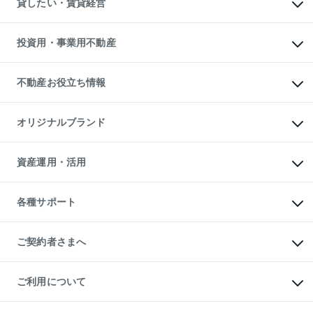
貸したい・賃貸経営
不動産査定について
購入ガイド
借りるときの流れ
売却サービス
借りるガイド
不動産売却の流れ
無料賃料査定
多言語対応
不動産買換えの流れ
マンション賃料データ
投資用・事業用不動産
売却ガイド
賃貸管理プラン
English
繁体中文
簡体中文
リロケーションについて
投資用不動産
貸すときの流れ
事業用不動産
不動産お役立ち情報
貸すガイド
マンション投資
投資用マンション
不動産AIアドバイザー Tellus Talk
マンション一棟
マンションライブラリー
オリジナルブランド
アパート経営
人気マンションランキング
アパート投資用物件
暮らしに役立つ不動産メディア

収益物件
当社売主リノベーションマンション
「Lnote」
ビル購入（ビル一棟）
一棟リノベーションマンション

資産運用・活用
不動産相場・不動産価格情報
投資用不動産の売却査定
L`GENTE（ルジェンテ）
不動産売却FAQ
事業用不動産の売却査定
区分リノベーションマンション

不動産コラム・ニュース
等価交換事業
海外不動産
Lideas（リディアス）
不動産用語集
不動産M&A
各種サポート
投資用一棟レジデンスWELL

不動産なんでもネット相談室
アセットマネジメント・出資
SQUARE（ウェルスクエア）
住まいの税金
不動産小口投資

シニア向けサポート
物件一括検索（購入＆賃貸）
LEGACIA（レガシア）
相続サポート
ご契約者さまへ
リフォームサポート
ご契約者さまサポートメニュー
ご紹介・再契約特典
ご利用について
入居者様専用-各種ご案内（賃貸）
東急こすもす会「こすもすWeb」
本人確認に関するお客様へのお願い