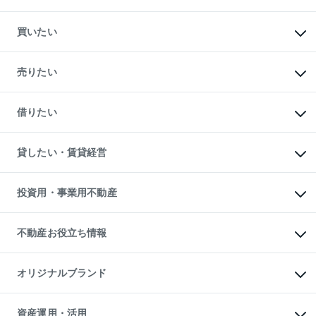
買いたい
マンションの購入
新築・分譲マンションの購入
売りたい
中古マンションの購入
一戸建ての購入
マンションの売却・査定
新築一戸建ての購入
一戸建ての売却・査定
借りたい
中古一戸建ての購入
土地の売却・査定
土地の購入
スピードAI査定
不動産購入の流れ
物件を借りる
不動産売却について
注目キーワード物件特集
オフィス・店舗の賃貸
貸したい・賃貸経営
不動産査定について
購入ガイド
借りるときの流れ
売却サービス
借りるガイド
不動産売却の流れ
無料賃料査定
多言語対応
不動産買換えの流れ
マンション賃料データ
投資用・事業用不動産
売却ガイド
賃貸管理プラン
English
繁体中文
簡体中文
リロケーションについて
投資用不動産
貸すときの流れ
事業用不動産
不動産お役立ち情報
貸すガイド
マンション投資
投資用マンション
不動産AIアドバイザー Tellus Talk
マンション一棟
マンションライブラリー
オリジナルブランド
アパート経営
人気マンションランキング
アパート投資用物件
暮らしに役立つ不動産メディア

収益物件
当社売主リノベーションマンション
「Lnote」
ビル購入（ビル一棟）
一棟リノベーションマンション

資産運用・活用
不動産相場・不動産価格情報