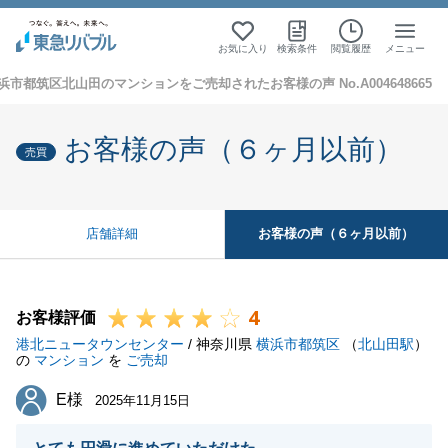
お気に入り
検索条件
閲覧履歴
メニュー
浜市都筑区北山田のマンションをご売却されたお客様の声 No.A004648665
お客様の声（６ヶ月以前）
売買
お客様の声（６ヶ月以前）
店舗詳細
4
お客様評価
港北ニュータウンセンター
/ 神奈川県
横浜市都筑区
（
北山田駅
）
の
マンション
を
ご売却
E様
E様
2025年11月15日