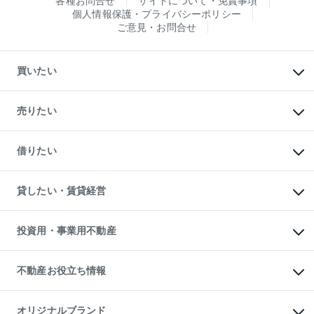
各種お問合せ
サイトについて・免責事項
個人情報保護・プライバシーポリシー
ご意見・お問合せ
買いたい
マンションの購入
新築・分譲マンションの購入
売りたい
中古マンションの購入
一戸建ての購入
マンションの売却・査定
新築一戸建ての購入
一戸建ての売却・査定
借りたい
中古一戸建ての購入
土地の売却・査定
土地の購入
スピードAI査定
不動産購入の流れ
物件を借りる
不動産売却について
注目キーワード物件特集
オフィス・店舗の賃貸
貸したい・賃貸経営
不動産査定について
購入ガイド
借りるときの流れ
売却サービス
借りるガイド
不動産売却の流れ
無料賃料査定
多言語対応
不動産買換えの流れ
マンション賃料データ
投資用・事業用不動産
売却ガイド
賃貸管理プラン
English
繁体中文
簡体中文
リロケーションについて
投資用不動産
貸すときの流れ
事業用不動産
不動産お役立ち情報
貸すガイド
マンション投資
投資用マンション
不動産AIアドバイザー Tellus Talk
マンション一棟
マンションライブラリー
オリジナルブランド
アパート経営