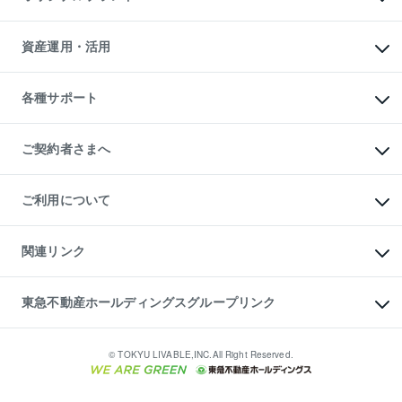
人気マンションランキング
アパート投資用物件
暮らしに役立つ不動産メディア

収益物件
当社売主リノベーションマンション
「Lnote」
ビル購入（ビル一棟）
一棟リノベーションマンション

資産運用・活用
不動産相場・不動産価格情報
投資用不動産の売却査定
L`GENTE（ルジェンテ）
不動産売却FAQ
事業用不動産の売却査定
区分リノベーションマンション

不動産コラム・ニュース
等価交換事業
海外不動産
Lideas（リディアス）
不動産用語集
不動産M&A
各種サポート
投資用一棟レジデンスWELL

不動産なんでもネット相談室
アセットマネジメント・出資
SQUARE（ウェルスクエア）
住まいの税金
不動産小口投資

シニア向けサポート
物件一括検索（購入＆賃貸）
LEGACIA（レガシア）
相続サポート
ご契約者さまへ
リフォームサポート
ご契約者さまサポートメニュー
ご紹介・再契約特典
ご利用について
入居者様専用-各種ご案内（賃貸）
東急こすもす会「こすもすWeb」
本人確認に関するお客様へのお願い
金融商品取引について
関連リンク
東急リバブル ソーシャルメディアポリシー
ご意見・お問い合わせ（金融商品取引専用の相談・お問い合わせ窓口）
すまいValue
保険募集におけるプライバシー・ポリシー
これからご結婚される方に東急百貨店のブライダルクラブ
東急不動産ホールディングスグループリンク
ダイレクトメール（郵送物）・Eメールなどの送付停止について
人材サービスのご用命は 東急リバブルスタッフ株式会社まで
宅地建物取引業者の皆様へ
東北の逸品を贈ります 東北すぐれものセレクション
東急不動産
民泊の開業・運営のご相談は「ReINN株式会社」まで
東急コミュニティー
© TOKYU LIVABLE,INC.All Right Reserved.
東急リバブル
東急住宅リース
学生情報センター（ナジック）