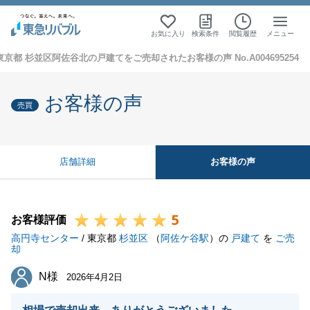
お気に入り
検索条件
閲覧履歴
メニュー
東京都 杉並区阿佐谷北の戸建てをご売却されたお客様の声 No.A004695254
お客様の声
売買
お客様の声
店舗詳細
5
お客様評価
高円寺センター
/ 東京都
杉並区
（
阿佐ケ谷駅
）の
戸建て
を
ご売
却
N様
N様
2026年4月2日