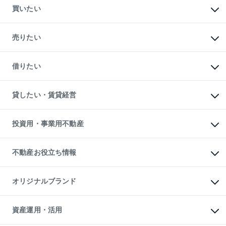
買いたい
マンションの購入
新築・分譲マンションの購入
売りたい
中古マンションの購入
一戸建ての購入
マンションの売却・査定
新築一戸建ての購入
一戸建ての売却・査定
借りたい
中古一戸建ての購入
土地の売却・査定
土地の購入
スピードAI査定
不動産購入の流れ
物件を借りる
不動産売却について
注目キーワード物件特集
オフィス・店舗の賃貸
貸したい・賃貸経営
不動産査定について
購入ガイド
借りるときの流れ
売却サービス
借りるガイド
不動産売却の流れ
無料賃料査定
多言語対応
不動産買換えの流れ
マンション賃料データ
投資用・事業用不動産
売却ガイド
賃貸管理プラン
English
繁体中文
簡体中文
リロケーションについて
投資用不動産
貸すときの流れ
事業用不動産
不動産お役立ち情報
貸すガイド
マンション投資
投資用マンション
不動産AIアドバイザー Tellus Talk
マンション一棟
マンションライブラリー
オリジナルブランド
アパート経営
人気マンションランキング
アパート投資用物件
暮らしに役立つ不動産メディア

収益物件
当社売主リノベーションマンション
「Lnote」
ビル購入（ビル一棟）
一棟リノベーションマンション

資産運用・活用
不動産相場・不動産価格情報
投資用不動産の売却査定
L`GENTE（ルジェンテ）
不動産売却FAQ
事業用不動産の売却査定
区分リノベーションマンション
