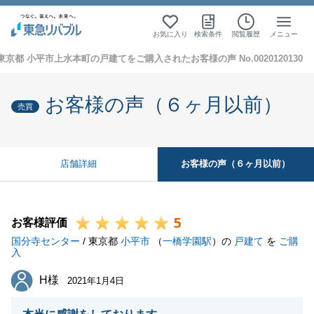
お気に入り
検索条件
閲覧履歴
メニュー
東京都 小平市上水本町の戸建てをご購入されたお客様の声 No.0020120130
お客様の声（６ヶ月以前）
売買
お客様の声（６ヶ月以前）
店舗詳細
5
お客様評価
国分寺センター
/ 東京都
小平市
（
一橋学園駅
）の
戸建て
を
ご購
入
H様
H様
2021年1月4日