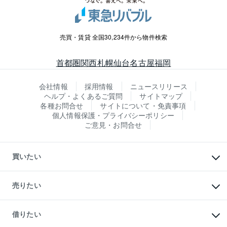
売買・賃貸 全国30,234件から物件検索
首都圏
関西
札幌
仙台
名古屋
福岡
会社情報
採用情報
ニュースリリース
ヘルプ・よくあるご質問
サイトマップ
各種お問合せ
サイトについて・免責事項
個人情報保護・プライバシーポリシー
ご意見・お問合せ
買いたい
マンションの購入
新築・分譲マンションの購入
売りたい
中古マンションの購入
一戸建ての購入
マンションの売却・査定
新築一戸建ての購入
一戸建ての売却・査定
借りたい
中古一戸建ての購入
土地の売却・査定
土地の購入