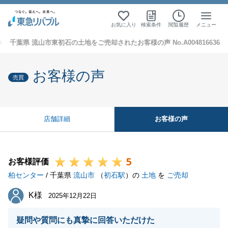
お気に入り
検索条件
閲覧履歴
メニュー
千葉県 流山市東初石の土地をご売却されたお客様の声 No.A004816636
お客様の声
売買
お客様の声
店舗詳細
5
お客様評価
柏センター
/ 千葉県
流山市
（
初石駅
）の
土地
を
ご売却
K様
K様
2025年12月22日
疑問や質問にも真摯に回答いただけた