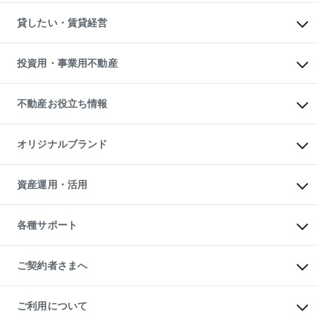
スピードAI査定
不動産購入の流れ
物件を借りる
不動産売却について
注目キーワード物件特集
オフィス・店舗の賃貸
貸したい・賃貸経営
不動産査定について
購入ガイド
借りるときの流れ
売却サービス
借りるガイド
不動産売却の流れ
無料賃料査定
多言語対応
不動産買換えの流れ
マンション賃料データ
投資用・事業用不動産
売却ガイド
賃貸管理プラン
English
繁体中文
簡体中文
リロケーションについて
投資用不動産
貸すときの流れ
事業用不動産
不動産お役立ち情報
貸すガイド
マンション投資
投資用マンション
不動産AIアドバイザー Tellus Talk
マンション一棟
マンションライブラリー
オリジナルブランド
アパート経営
人気マンションランキング
アパート投資用物件
暮らしに役立つ不動産メディア

収益物件
当社売主リノベーションマンション
「Lnote」
ビル購入（ビル一棟）
一棟リノベーションマンション

資産運用・活用
不動産相場・不動産価格情報
投資用不動産の売却査定
L`GENTE（ルジェンテ）
不動産売却FAQ
事業用不動産の売却査定
区分リノベーションマンション

不動産コラム・ニュース
等価交換事業
海外不動産
Lideas（リディアス）
不動産用語集
不動産M&A
各種サポート
投資用一棟レジデンスWELL

不動産なんでもネット相談室
アセットマネジメント・出資
SQUARE（ウェルスクエア）
住まいの税金
不動産小口投資

シニア向けサポート
物件一括検索（購入＆賃貸）
LEGACIA（レガシア）
相続サポート
ご契約者さまへ
リフォームサポート
ご契約者さまサポートメニュー
ご紹介・再契約特典
ご利用について
入居者様専用-各種ご案内（賃貸）