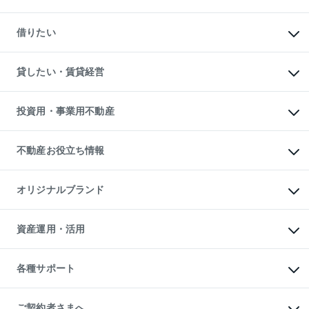
中古マンションの購入
一戸建ての購入
マンションの売却・査定
新築一戸建ての購入
一戸建ての売却・査定
借りたい
中古一戸建ての購入
土地の売却・査定
土地の購入
スピードAI査定
不動産購入の流れ
物件を借りる
不動産売却について
注目キーワード物件特集
オフィス・店舗の賃貸
貸したい・賃貸経営
不動産査定について
購入ガイド
借りるときの流れ
売却サービス
借りるガイド
不動産売却の流れ
無料賃料査定
多言語対応
不動産買換えの流れ
マンション賃料データ
投資用・事業用不動産
売却ガイド
賃貸管理プラン
English
繁体中文
簡体中文
リロケーションについて
投資用不動産
貸すときの流れ
事業用不動産
不動産お役立ち情報
貸すガイド
マンション投資
投資用マンション
不動産AIアドバイザー Tellus Talk
マンション一棟
マンションライブラリー
オリジナルブランド
アパート経営
人気マンションランキング
アパート投資用物件
暮らしに役立つ不動産メディア

収益物件
当社売主リノベーションマンション
「Lnote」
ビル購入（ビル一棟）
一棟リノベーションマンション

資産運用・活用
不動産相場・不動産価格情報
投資用不動産の売却査定
L`GENTE（ルジェンテ）
不動産売却FAQ
事業用不動産の売却査定
区分リノベーションマンション

不動産コラム・ニュース
等価交換事業
海外不動産
Lideas（リディアス）
不動産用語集
不動産M&A
各種サポート
投資用一棟レジデンスWELL

不動産なんでもネット相談室
アセットマネジメント・出資
SQUARE（ウェルスクエア）
住まいの税金
不動産小口投資

シニア向けサポート
物件一括検索（購入＆賃貸）
LEGACIA（レガシア）
相続サポート
ご契約者さまへ