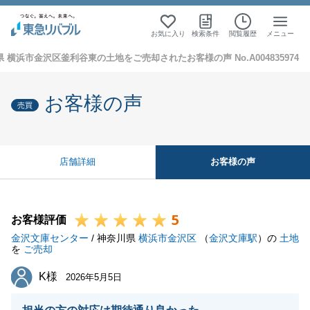
お気に入り
検索条件
閲覧履歴
メニュー
 横浜市金沢区釜利谷東の土地をご売却されたお客様の声 No.A004835974
お客様の声
売買
お客様の声
店舗詳細
5
お客様評価
金沢文庫センター
/ 神奈川県
横浜市金沢区
（
金沢文庫駅
）の
土地
を
ご売却
K様
K様
2026年5月5日