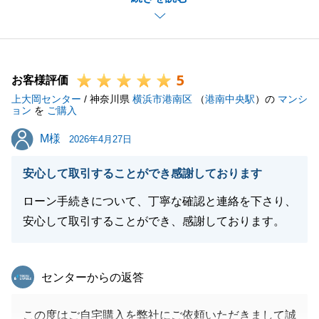
きて安心しております。
手続きに関しても、いくつかお願いする場面もござい
ましたが、迅速なご対応をいただき感謝しておりま
5
す。
お客様評価
上大岡センター
これからも変わらぬご愛顧を賜りますようお願い致し
/ 神奈川県
横浜市港南区
（
港南中央駅
）の
マンシ
ョン
を
ご購入
ます。
M様
M様
2026年4月27日
安心して取引することができ感謝しております
閉じる
ローン手続きについて、丁寧な確認と連絡を下さり、
安心して取引することができ、感謝しております。
東急リバブル
センターからの返答
この度はご自宅購入を弊社にご依頼いただきまして誠