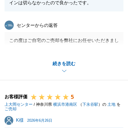
インは切らなかったので良かったです。
東急リバブル
センターからの返答
この度はご自宅のご売却を弊社にお任せいただきまし
て誠にありがとうございました。
今後も確定申告やリフォーム、マンションでのご生活
続きを読む
のことなど、不動産にまつわるお悩みがあればお気軽
にご連絡下さいませ。
引き続きご愛顧の程よろしくお願い申し上げます。
5
お客様評価
上大岡センター
/ 神奈川県
横浜市港南区
（
下永谷駅
）の
土地
を
閉じる
ご売却
K様
K様
2026年6月26日