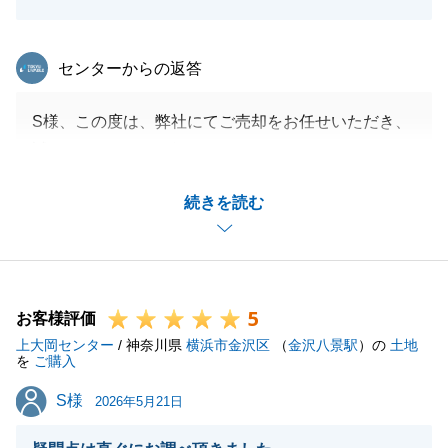
東急リバブル
センターからの返答
S様、この度は、弊社にてご売却をお任せいただき、
誠にありがとうございました。
弊社の立替払いを使用して、買替先の購入物件につい
続きを読む
てもお手伝いさせていただきましたが、お取引の準備
などの度々の依頼を快くご対応いただけたことで、
滞りなくお取引を終えることができました。
いただいたお言葉を心にとどめ、今後の営業活動に参
5
ります。
お客様評価
上大岡センター
/ 神奈川県
横浜市金沢区
（
金沢八景駅
）の
土地
を
ご購入
S様
S様
2026年5月21日
閉じる