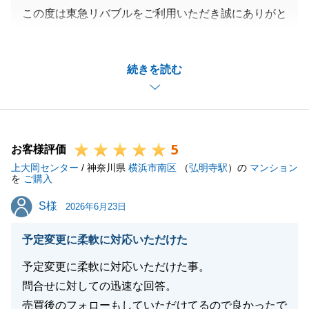
この度は東急リバブルをご利用いただき誠にありがと
うございました。
思うように結果が出ない時期もございましたが、ご相
続きを読む
談に乗っていただきご尽力いただいたおかげで成約す
ることができました。
今後また不動産のことでお困りのことがございました
ら、ご連絡頂けますと幸いです。
5
引き続き、よろしくお願い致します。
お客様評価
上大岡センター
/ 神奈川県
横浜市南区
（
弘明寺駅
）の
マンション
を
ご購入
S様
S様
2026年6月23日
閉じる
予定変更に柔軟に対応いただけた
予定変更に柔軟に対応いただけた事。
問合せに対しての迅速な回答。
売買後のフォローもしていただけてるので良かったで