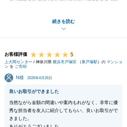
にありがとうございました。
住宅ローンのお手続き等、スピーディーにご対応いた
続きを読む
だけたことで、無事にお取引を完了することができま
した。
重ねて御礼申し上げます。
今後も住宅ローン借り換えやリフォーム、税金のこと
5
など不動産に関するお悩みがございましたらお気軽に
お客様評価
上大岡センター
ご相談下さいませ。
/ 神奈川県
横浜市戸塚区
（
東戸塚駅
）の
マンショ
ン
を
ご売却
引き続きご愛顧の程よろしくお願い申し上げます。
N様
N様
2026年4月26日
良いお取引ができました
閉じる
当然ながら金額の間違いや案内もれがなく、非常に優
秀な担当者を友人に紹介してもらい、良いお取引がで
きました。
ありがとうございました。