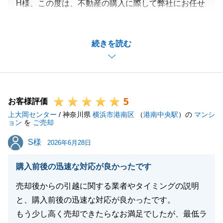
H様、この度は、不動産の購入に際して弊社にお任せ
いただき、誠にありがとうございました。
大変嬉しいお言葉ありがとうございます。
続きを読む
今後の営業活動の励みとなります。
誠実かつスピーディーな営業担当を心がけてまいりま
す。
5
お客様評価
上大岡センター
/ 神奈川県
横浜市港南区
（
港南中央駅
）の
マンシ
閉じる
ョン
を
ご売却
S様
S様
2026年6月28日
購入前後の迅速な対応が良かったです
売却後からの引越に関する業者やタイミングの説明
と、購入前後の迅速な対応が良かったです。
もう少し高く売却できたらなお満足でしたが、最低ラ