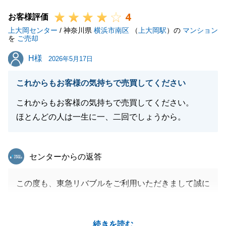
今後も不動産のことでお困りごとがございましたら、
4
ご連絡頂けますと幸いです。
お客様評価
上大岡センター
これからも変わらぬご愛顧を賜りますようお願い致し
/ 神奈川県
横浜市南区
（
上大岡駅
）の
マンション
を
ご売却
ます。
H様
H様
2026年5月17日
これからもお客様の気持ちで売買してください
閉じる
これからもお客様の気持ちで売買してください。
ほとんどの人は一生に一、二回でしょうから。
東急リバブル
センターからの返答
この度も、東急リバブルをご利用いただきまして誠に
ありがとうございました。
ご遠方にお住まいであったこともあり、中々、お会い
続きを読む
できない中での販売活動となりましたが、無事成約で