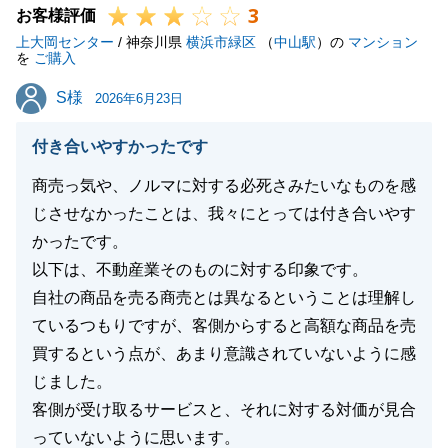
3
ポストおよび鍵交換についても責任をもって最後まで
お客様評価
上大岡センター
お手伝いさせていただきます。
/ 神奈川県
横浜市緑区
（
中山駅
）の
マンション
を
ご購入
今後ともよろしくお願い申し上げます。
S様
S様
2026年6月23日
付き合いやすかったです
閉じる
商売っ気や、ノルマに対する必死さみたいなものを感
じさせなかったことは、我々にとっては付き合いやす
かったです。
以下は、不動産業そのものに対する印象です。
自社の商品を売る商売とは異なるということは理解し
ているつもりですが、客側からすると高額な商品を売
買するという点が、あまり意識されていないように感
じました。
客側が受け取るサービスと、それに対する対価が見合
っていないように思います。