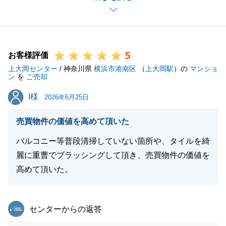
りましたので、お言葉頂戴できてよかったと思ってお
ります。
またお気づきのことがございましたら、いつでもお気
5
軽にお声掛けくださいませ。
お客様評価
上大岡センター
/ 神奈川県
横浜市港南区
（
上大岡駅
）の
マンショ
ン
を
ご売却
I様
I様
2026年6月25日
閉じる
売買物件の価値を高めて頂いた
バルコニー等普段清掃していない箇所や、タイルを綺
麗に重曹でブラッシングして頂き、売買物件の価値を
高めて頂いた。
東急リバブル
センターからの返答