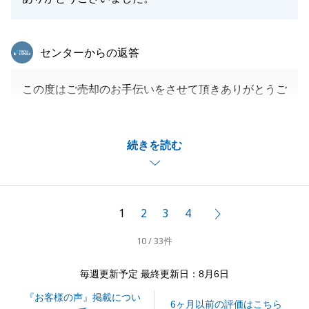
東急リバブル
センターからの返答
この度はご売却のお手伝いをさせて頂きありがとうご
ざいました。
販売状況をもとにいっしょに売り方を組み立てていっ
続きを読む
たところがこの結果につながったと思います。
またお気づきのことがございましたら、お気軽にお声
掛け頂けたらと思いますので、その節もよろしくお願
いいたします。
1
2
3
4
次へ
10 / 33件
閉じる
毎週更新予定 最終更新日：8月6日
『お客様の声』掲載につい
6ヶ月以前の評価はこちら