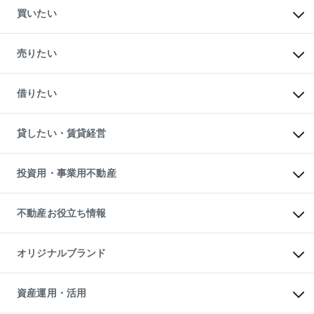
買いたい
マンションの購入
新築・分譲マンションの購入
売りたい
中古マンションの購入
一戸建ての購入
マンションの売却・査定
新築一戸建ての購入
一戸建ての売却・査定
借りたい
中古一戸建ての購入
土地の売却・査定
土地の購入
スピードAI査定
不動産購入の流れ
物件を借りる
不動産売却について
注目キーワード物件特集
オフィス・店舗の賃貸
貸したい・賃貸経営
不動産査定について
購入ガイド
借りるときの流れ
売却サービス
借りるガイド
不動産売却の流れ
無料賃料査定
多言語対応
不動産買換えの流れ
マンション賃料データ
投資用・事業用不動産
売却ガイド
賃貸管理プラン
English
繁体中文
簡体中文
リロケーションについて
投資用不動産
貸すときの流れ
事業用不動産
不動産お役立ち情報
貸すガイド
マンション投資
投資用マンション
不動産AIアドバイザー Tellus Talk
マンション一棟
マンションライブラリー
オリジナルブランド
アパート経営
人気マンションランキング
アパート投資用物件
暮らしに役立つ不動産メディア

収益物件
当社売主リノベーションマンション
「Lnote」
ビル購入（ビル一棟）
一棟リノベーションマンション

資産運用・活用
不動産相場・不動産価格情報
投資用不動産の売却査定
L`GENTE（ルジェンテ）
不動産売却FAQ
事業用不動産の売却査定
区分リノベーションマンション
