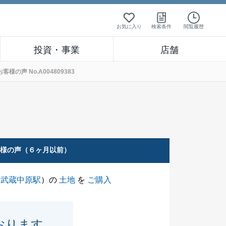
お気に入り
検索条件
閲覧履歴
投資・事業
店舗
声 No.A004809383
客様の声（６ヶ月以前）
（
武蔵中原駅
）の
土地
を
ご購入
おります