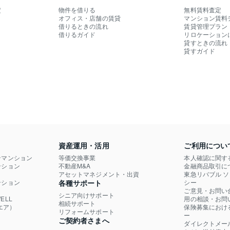
定
物件を借りる
無料賃料査定
オフィス・店舗の賃貸
マンション賃料
借りるときの流れ
賃貸管理プラン
借りるガイド
リロケーション
貸すときの流れ
貸すガイド
資産運用・活用
ご利用につい
ンマンション
等価交換事業
本人確認に関す
ション

不動産M&A
金融商品取引に
）
アセットマネジメント・出資
東急リバブル 
ション

各種サポート
シー
ご意見・お問い
シニア向けサポート
LL

用の相談・お問
相続サポート
エア）
保険募集におけ
リフォームサポート
ー
ご契約者さまへ
ダイレクトメー