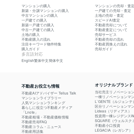
マンションの購入
マンションの売却・査
新築・分譲マンションの購入
一戸建ての売却・査定
中古マンションの購入
土地の売却・査定
一戸建ての購入
スピードAI査定
新築一戸建ての購入
不動産売却について
中古一戸建ての購入
不動産査定について
土地の購入
売却サービス
不動産購入の流れ
不動産売却の流れ
注目キーワード物件特集
不動産買換えの流れ
購入ガイド
売却ガイド
多言語対応
English
繁体中文
簡体中文
オリジナルブランド
不動産お役立ち情報
当社売主リノベーショ
不動産AIアドバイザー Tellus Talk
一棟リノベーションマン
マンションライブラリー
L`GENTE（ルジェンテ
人気マンションランキング
区分リノベーションマン
暮らしに役立つ不動産メディア

Lideas（リディアス）
「Lnote」
投資用一棟レジデンスWE
不動産相場・不動産価格情報
SQUARE（ウェルスク
不動産売却FAQ
不動産小口投資

不動産コラム・ニュース
LEGACIA（レガシア）
不動産用語集