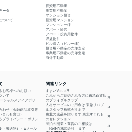
投資用不動産
データ
事業用不動産
マンション投資
について
投資用マンション
マンション一棟
アパート経営
アパート投資用物件
収益物件
ビル購入（ビル一棟）
投資用不動産の売却査定
事業用不動産の売却査定
海外不動産
て
関連リンク
るお客様へのお願い
すまいValue
ついて
これからご結婚される方に東急百貨店
ソーシャルメディアポリ
のブライダルクラブ
人材サービスのご用命は 東急リバブ
合わせ（金融商品取引専
ルスタッフ株式会社まで
い合わせ窓口）
東北の逸品を贈ります 東北すぐれも
るプライバシー・ポリシ
のセレクション
民泊の開業・運営のご相談は
ル（郵送物）・Eメール
「ReINN株式会社」まで