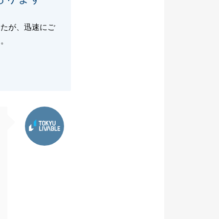
したが、迅速にご
た。
。
東急リバブル