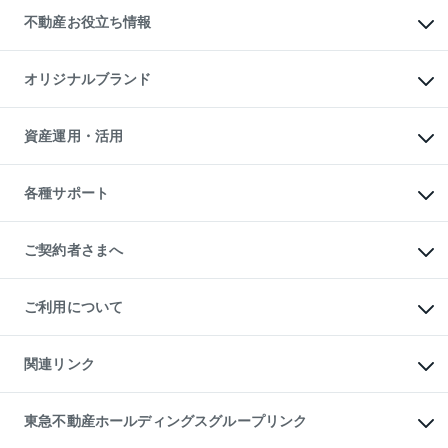
投資用不動産
貸すときの流れ
事業用不動産
不動産お役立ち情報
貸すガイド
マンション投資
投資用マンション
不動産AIアドバイザー Tellus Talk
マンション一棟
マンションライブラリー
オリジナルブランド
アパート経営
人気マンションランキング
アパート投資用物件
暮らしに役立つ不動産メディア

収益物件
当社売主リノベーションマンション
「Lnote」
ビル購入（ビル一棟）
一棟リノベーションマンション

資産運用・活用
不動産相場・不動産価格情報
投資用不動産の売却査定
L`GENTE（ルジェンテ）
不動産売却FAQ
事業用不動産の売却査定
区分リノベーションマンション

不動産コラム・ニュース
等価交換事業
海外不動産
Lideas（リディアス）
不動産用語集
不動産M&A
各種サポート
投資用一棟レジデンスWELL

不動産なんでもネット相談室
アセットマネジメント・出資
SQUARE（ウェルスクエア）
住まいの税金
不動産小口投資

シニア向けサポート
物件一括検索（購入＆賃貸）
LEGACIA（レガシア）
相続サポート
ご契約者さまへ
リフォームサポート
ご契約者さまサポートメニュー
ご紹介・再契約特典
ご利用について
入居者様専用-各種ご案内（賃貸）
東急こすもす会「こすもすWeb」
本人確認に関するお客様へのお願い
金融商品取引について
関連リンク
東急リバブル ソーシャルメディアポリシー
ご意見・お問い合わせ（金融商品取引専用の相談・お問い合わせ窓口）
すまいValue
保険募集におけるプライバシー・ポリシー
これからご結婚される方に東急百貨店のブライダルクラブ
東急不動産ホールディングスグループリンク
ダイレクトメール（郵送物）・Eメールなどの送付停止について
人材サービスのご用命は 東急リバブルスタッフ株式会社まで
宅地建物取引業者の皆様へ
東北の逸品を贈ります 東北すぐれものセレクション