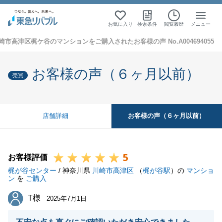
お気に入り
検索条件
閲覧履歴
メニュー
崎市高津区梶ケ谷のマンションをご購入されたお客様の声 No.A004694055
お客様の声（６ヶ月以前）
売買
お客様の声（６ヶ月以前）
店舗詳細
5
お客様評価
梶が谷センター
/ 神奈川県
川崎市高津区
（
梶が谷駅
）の
マンショ
ン
を
ご購入
T様
T様
2025年7月1日