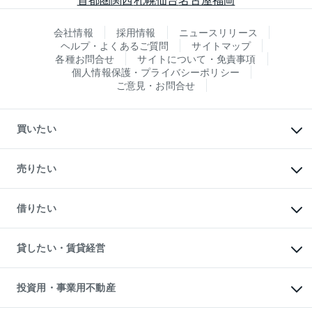
会社情報
採用情報
ニュースリリース
ヘルプ・よくあるご質問
サイトマップ
各種お問合せ
サイトについて・免責事項
個人情報保護・プライバシーポリシー
ご意見・お問合せ
買いたい
マンションの購入
新築・分譲マンションの購入
売りたい
中古マンションの購入
一戸建ての購入
マンションの売却・査定
新築一戸建ての購入
一戸建ての売却・査定
借りたい
中古一戸建ての購入
土地の売却・査定
土地の購入
スピードAI査定
不動産購入の流れ
物件を借りる
不動産売却について
注目キーワード物件特集
オフィス・店舗の賃貸
貸したい・賃貸経営
不動産査定について
購入ガイド
借りるときの流れ
売却サービス
借りるガイド
不動産売却の流れ
無料賃料査定
多言語対応
不動産買換えの流れ
マンション賃料データ
投資用・事業用不動産
売却ガイド
賃貸管理プラン
English
繁体中文
簡体中文
リロケーションについて