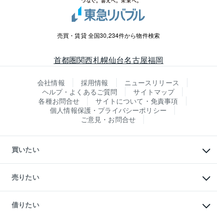
売買・賃貸 全国30,234件から物件検索
首都圏
関西
札幌
仙台
名古屋
福岡
会社情報
採用情報
ニュースリリース
ヘルプ・よくあるご質問
サイトマップ
各種お問合せ
サイトについて・免責事項
個人情報保護・プライバシーポリシー
ご意見・お問合せ
買いたい
マンションの購入
新築・分譲マンションの購入
売りたい
中古マンションの購入
一戸建ての購入
マンションの売却・査定
新築一戸建ての購入
一戸建ての売却・査定
借りたい
中古一戸建ての購入
土地の売却・査定
土地の購入