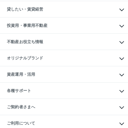
スピードAI査定
不動産購入の流れ
物件を借りる
不動産売却について
注目キーワード物件特集
オフィス・店舗の賃貸
貸したい・賃貸経営
不動産査定について
購入ガイド
借りるときの流れ
売却サービス
借りるガイド
不動産売却の流れ
無料賃料査定
多言語対応
不動産買換えの流れ
マンション賃料データ
投資用・事業用不動産
売却ガイド
賃貸管理プラン
English
繁体中文
簡体中文
リロケーションについて
投資用不動産
貸すときの流れ
事業用不動産
不動産お役立ち情報
貸すガイド
マンション投資
投資用マンション
不動産AIアドバイザー Tellus Talk
マンション一棟
マンションライブラリー
オリジナルブランド
アパート経営
人気マンションランキング
アパート投資用物件
暮らしに役立つ不動産メディア

収益物件
当社売主リノベーションマンション
「Lnote」
ビル購入（ビル一棟）
一棟リノベーションマンション

資産運用・活用
不動産相場・不動産価格情報
投資用不動産の売却査定
L`GENTE（ルジェンテ）
不動産売却FAQ
事業用不動産の売却査定
区分リノベーションマンション

不動産コラム・ニュース
等価交換事業
海外不動産
Lideas（リディアス）
不動産用語集
不動産M&A
各種サポート
投資用一棟レジデンスWELL

不動産なんでもネット相談室
アセットマネジメント・出資
SQUARE（ウェルスクエア）
住まいの税金
不動産小口投資

シニア向けサポート
物件一括検索（購入＆賃貸）
LEGACIA（レガシア）
相続サポート
ご契約者さまへ
リフォームサポート
ご契約者さまサポートメニュー
ご紹介・再契約特典
ご利用について
入居者様専用-各種ご案内（賃貸）