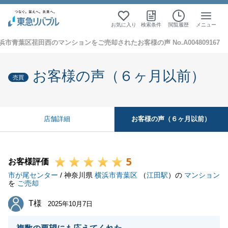
お気に入り
検索条件
閲覧履歴
メニュー
浜市青葉区荏田西のマンションをご売却されたお客様の声 No.A004809167
お客様の声（６ヶ月以前）
売買
お客様の声（６ヶ月以前）
店舗詳細
5
お客様評価
市が尾センター
/ 神奈川県
横浜市青葉区
（
江田駅
）の
マンション
を
ご売却
T様
T様
2025年10月7日