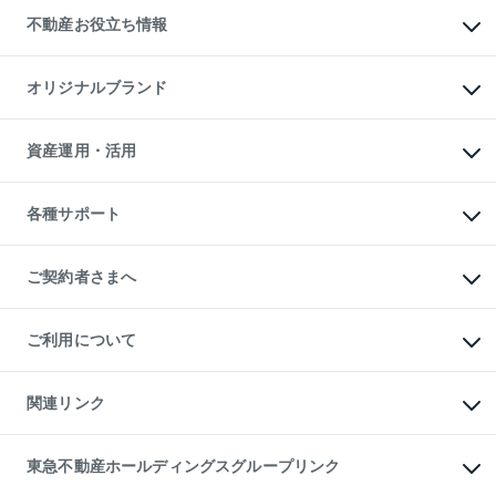
投資用不動産
貸すときの流れ
事業用不動産
不動産お役立ち情報
貸すガイド
マンション投資
投資用マンション
不動産AIアドバイザー Tellus Talk
マンション一棟
マンションライブラリー
オリジナルブランド
アパート経営
人気マンションランキング
アパート投資用物件
暮らしに役立つ不動産メディア

収益物件
当社売主リノベーションマンション
「Lnote」
ビル購入（ビル一棟）
一棟リノベーションマンション

資産運用・活用
不動産相場・不動産価格情報
投資用不動産の売却査定
L`GENTE（ルジェンテ）
不動産売却FAQ
事業用不動産の売却査定
区分リノベーションマンション

不動産コラム・ニュース
等価交換事業
海外不動産
Lideas（リディアス）
不動産用語集
不動産M&A
各種サポート
投資用一棟レジデンスWELL

不動産なんでもネット相談室
アセットマネジメント・出資
SQUARE（ウェルスクエア）
住まいの税金
不動産小口投資

シニア向けサポート
物件一括検索（購入＆賃貸）
LEGACIA（レガシア）
相続サポート
ご契約者さまへ
リフォームサポート
ご契約者さまサポートメニュー
ご紹介・再契約特典
ご利用について
入居者様専用-各種ご案内（賃貸）
東急こすもす会「こすもすWeb」
本人確認に関するお客様へのお願い
金融商品取引について
関連リンク
東急リバブル ソーシャルメディアポリシー
ご意見・お問い合わせ（金融商品取引専用の相談・お問い合わせ窓口）
すまいValue
保険募集におけるプライバシー・ポリシー
これからご結婚される方に東急百貨店のブライダルクラブ
東急不動産ホールディングスグループリンク
ダイレクトメール（郵送物）・Eメールなどの送付停止について
人材サービスのご用命は 東急リバブルスタッフ株式会社まで
宅地建物取引業者の皆様へ
東北の逸品を贈ります 東北すぐれものセレクション