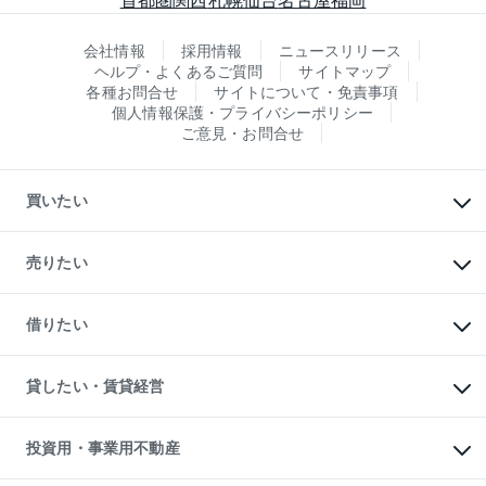
会社情報
採用情報
ニュースリリース
ヘルプ・よくあるご質問
サイトマップ
各種お問合せ
サイトについて・免責事項
個人情報保護・プライバシーポリシー
ご意見・お問合せ
買いたい
マンションの購入
新築・分譲マンションの購入
売りたい
中古マンションの購入
一戸建ての購入
マンションの売却・査定
新築一戸建ての購入
一戸建ての売却・査定
借りたい
中古一戸建ての購入
土地の売却・査定
土地の購入
スピードAI査定
不動産購入の流れ
物件を借りる
不動産売却について
注目キーワード物件特集
オフィス・店舗の賃貸
貸したい・賃貸経営
不動産査定について
購入ガイド
借りるときの流れ
売却サービス
借りるガイド
不動産売却の流れ
無料賃料査定
多言語対応
不動産買換えの流れ
マンション賃料データ
投資用・事業用不動産
売却ガイド
賃貸管理プラン
English
繁体中文
簡体中文
リロケーションについて