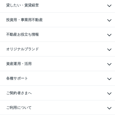
不動産売却について
注目キーワード物件特集
オフィス・店舗の賃貸
貸したい・賃貸経営
不動産査定について
購入ガイド
借りるときの流れ
売却サービス
借りるガイド
不動産売却の流れ
無料賃料査定
多言語対応
不動産買換えの流れ
マンション賃料データ
投資用・事業用不動産
売却ガイド
賃貸管理プラン
English
繁体中文
簡体中文
リロケーションについて
投資用不動産
貸すときの流れ
事業用不動産
不動産お役立ち情報
貸すガイド
マンション投資
投資用マンション
不動産AIアドバイザー Tellus Talk
マンション一棟
マンションライブラリー
オリジナルブランド
アパート経営
人気マンションランキング
アパート投資用物件
暮らしに役立つ不動産メディア

収益物件
当社売主リノベーションマンション
「Lnote」
ビル購入（ビル一棟）
一棟リノベーションマンション

資産運用・活用
不動産相場・不動産価格情報
投資用不動産の売却査定
L`GENTE（ルジェンテ）
不動産売却FAQ
事業用不動産の売却査定
区分リノベーションマンション

不動産コラム・ニュース
等価交換事業
海外不動産
Lideas（リディアス）
不動産用語集
不動産M&A
各種サポート
投資用一棟レジデンスWELL

不動産なんでもネット相談室
アセットマネジメント・出資
SQUARE（ウェルスクエア）
住まいの税金
不動産小口投資

シニア向けサポート
物件一括検索（購入＆賃貸）
LEGACIA（レガシア）
相続サポート
ご契約者さまへ
リフォームサポート
ご契約者さまサポートメニュー
ご紹介・再契約特典
ご利用について
入居者様専用-各種ご案内（賃貸）
東急こすもす会「こすもすWeb」