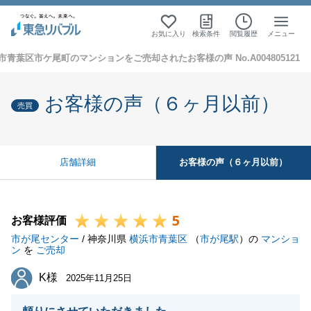
お気に入り
検索条件
閲覧履歴
メニュー
市青葉区市ケ尾町のマンションをご売却されたお客様の声 No.A004805121
お客様の声（６ヶ月以前）
売買
お客様の声（６ヶ月以前）
店舗詳細
5
お客様評価
市が尾センター
/ 神奈川県
横浜市青葉区
（
市が尾駅
）の
マンショ
ン
を
ご売却
K様
K様
2025年11月25日