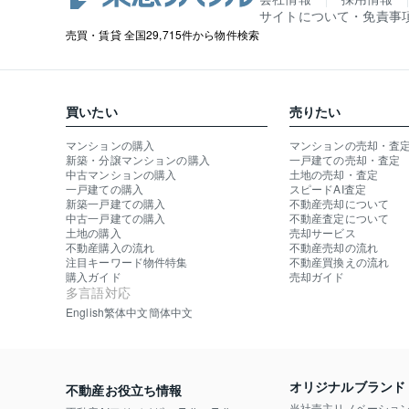
サイトについて・免責事
売買・賃貸 全国29,715件から物件検索
買いたい
売りたい
マンションの購入
マンションの売却・査
新築・分譲マンションの購入
一戸建ての売却・査定
中古マンションの購入
土地の売却・査定
一戸建ての購入
スピードAI査定
新築一戸建ての購入
不動産売却について
中古一戸建ての購入
不動産査定について
土地の購入
売却サービス
不動産購入の流れ
不動産売却の流れ
注目キーワード物件特集
不動産買換えの流れ
購入ガイド
売却ガイド
多言語対応
English
繁体中文
簡体中文
オリジナルブランド
不動産お役立ち情報
当社売主リノベーショ