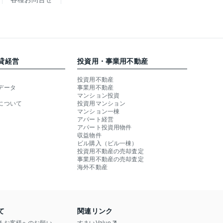
貸経営
投資用・事業用不動産
投資用不動産
データ
事業用不動産
マンション投資
について
投資用マンション
マンション一棟
アパート経営
アパート投資用物件
収益物件
ビル購入（ビル一棟）
投資用不動産の売却査定
事業用不動産の売却査定
海外不動産
て
関連リンク
るお客様へのお願い
すまいValue