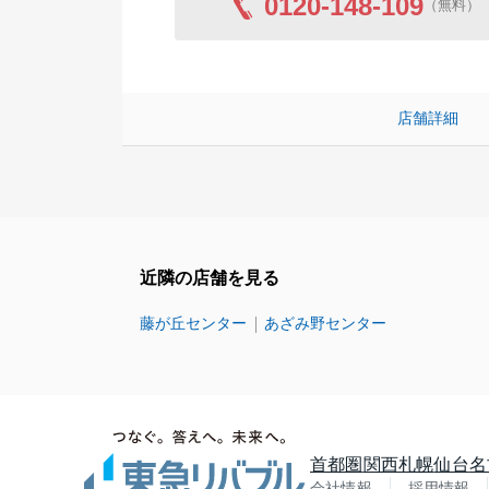
0120-148-109
（無料）
店舗詳細
近隣の店舗を見る
藤が丘センター
あざみ野センター
首都圏
関西
札幌
仙台
名
会社情報
採用情報