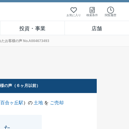
お気に入り
検索条件
閲覧履歴
投資・事業
店舗
様の声 No.A004673493
客様の声（６ヶ月以前）
新百合ヶ丘駅
）の
土地
を
ご売却
した