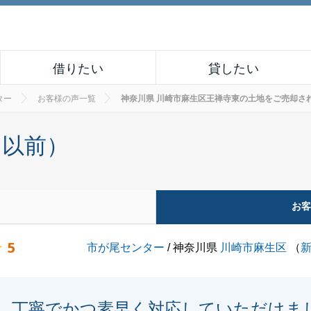
借りたい
貸したい
ター
お客様の声一覧
神奈川県 川崎市麻生区王禅寺東の土地をご売却されたお客
月以前）
お
5
市が尾センター
/ 神奈川県
川崎市麻生区
（
丁寧でかつ素早く対応していただけま