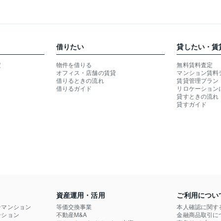
借りたい
貸したい・賃
定
物件を借りる
無料賃料査定
オフィス・店舗の賃貸
マンション賃料
借りるときの流れ
賃貸管理プラン
借りるガイド
リロケーション
貸すときの流れ
貸すガイド
資産運用・活用
ご利用につい
ンマンション
等価交換事業
本人確認に関す
ション

不動産M&A
金融商品取引に