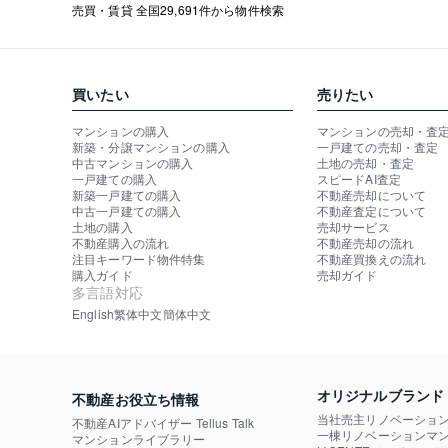
売買・賃貸 全国29,691件から物件検索
買いたい
売りたい
マンションの購入
マンションの売却・査
新築・分譲マンションの購入
一戸建ての売却・査定
中古マンションの購入
土地の売却・査定
一戸建ての購入
スピードAI査定
新築一戸建ての購入
不動産売却について
中古一戸建ての購入
不動産査定について
土地の購入
売却サービス
不動産購入の流れ
不動産売却の流れ
注目キーワード物件特集
不動産買換えの流れ
購入ガイド
売却ガイド
多言語対応
English
繁体中文
簡体中文
オリジナルブランド
不動産お役立ち情報
当社売主リノベーショ
不動産AIアドバイザー Tellus Talk
一棟リノベーションマン
マンションライブラリー