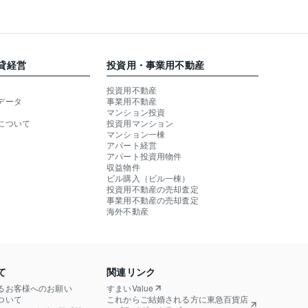
貸経営
投資用・事業用不動産
投資用不動産
データ
事業用不動産
マンション投資
について
投資用マンション
マンション一棟
アパート経営
アパート投資用物件
収益物件
ビル購入（ビル一棟）
投資用不動産の売却査定
事業用不動産の売却査定
海外不動産
て
関連リンク
るお客様へのお願い
すまいValue
ついて
これからご結婚される方に東急百貨店