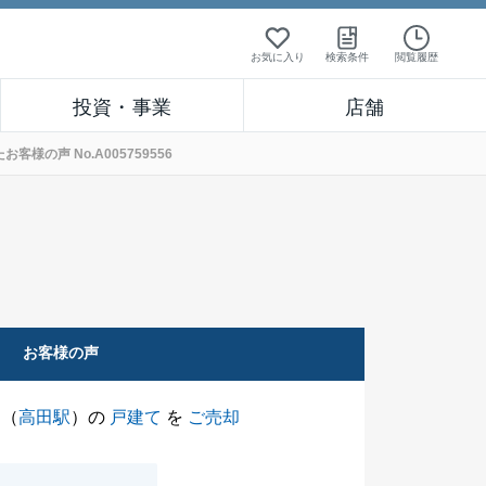
お気に入り
検索条件
閲覧履歴
投資・事業
店舗
の声 No.A005759556
お客様の声
（
高田駅
）の
戸建て
を
ご売却