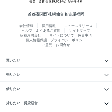
売買・賃貸 全国29,662件から物件検索
首都圏
関西
札幌
仙台
名古屋
福岡
会社情報
採用情報
ニュースリリース
ヘルプ・よくあるご質問
サイトマップ
各種お問合せ
サイトについて・免責事項
個人情報保護・プライバシーポリシー
ご意見・お問合せ
買いたい
マンションの購入
新築・分譲マンションの購入
売りたい
中古マンションの購入
一戸建ての購入
マンションの売却・査定
新築一戸建ての購入
一戸建ての売却・査定
借りたい
中古一戸建ての購入
土地の売却・査定
土地の購入
スピードAI査定
不動産購入の流れ
物件を借りる
不動産売却について
注目キーワード物件特集
オフィス・店舗の賃貸
貸したい・賃貸経営
不動産査定について
購入ガイド
借りるときの流れ
売却サービス
借りるガイド
不動産売却の流れ
無料賃料査定