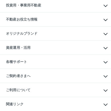
多言語対応
不動産買換えの流れ
マンション賃料データ
投資用・事業用不動産
売却ガイド
賃貸管理プラン
English
繁体中文
簡体中文
リロケーションについて
投資用不動産
貸すときの流れ
事業用不動産
不動産お役立ち情報
貸すガイド
マンション投資
投資用マンション
不動産AIアドバイザー Tellus Talk
マンション一棟
マンションライブラリー
オリジナルブランド
アパート経営
人気マンションランキング
アパート投資用物件
暮らしに役立つ不動産メディア

収益物件
当社売主リノベーションマンション
「Lnote」
ビル購入（ビル一棟）
一棟リノベーションマンション

資産運用・活用
不動産相場・不動産価格情報
投資用不動産の売却査定
L`GENTE（ルジェンテ）
不動産売却FAQ
事業用不動産の売却査定
区分リノベーションマンション

不動産コラム・ニュース
等価交換事業
海外不動産
Lideas（リディアス）
不動産用語集
不動産M&A
各種サポート
投資用一棟レジデンスWELL

不動産なんでもネット相談室
アセットマネジメント・出資
SQUARE（ウェルスクエア）
住まいの税金
不動産小口投資

シニア向けサポート
物件一括検索（購入＆賃貸）
LEGACIA（レガシア）
相続サポート
ご契約者さまへ
リフォームサポート
ご契約者さまサポートメニュー
ご紹介・再契約特典
ご利用について
入居者様専用-各種ご案内（賃貸）
東急こすもす会「こすもすWeb」
本人確認に関するお客様へのお願い
金融商品取引について
関連リンク
東急リバブル ソーシャルメディアポリシー
ご意見・お問い合わせ（金融商品取引専用の相談・お問い合わせ窓口）