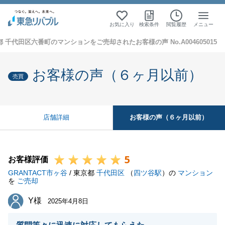
お気に入り
検索条件
閲覧履歴
メニュー
 千代田区六番町のマンションをご売却されたお客様の声 No.A004605015
お客様の声（６ヶ月以前）
売買
お客様の声（６ヶ月以前）
店舗詳細
5
お客様評価
GRANTACT市ヶ谷
/ 東京都
千代田区
（
四ツ谷駅
）の
マンション
を
ご売却
Y様
Y様
2025年4月8日