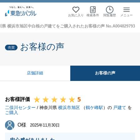
お気に入り
検索条件
閲覧履歴
メニュー
県 横浜市旭区中白根の戸建てをご購入されたお客様の声 No.A004829793
お客様の声
売買
お客様の声
店舗詳細
5
お客様評価
二俣川センター
/ 神奈川県
横浜市旭区
（
鶴ケ峰駅
）の
戸建て
を
ご購入
O様
O様
2025年11月30日