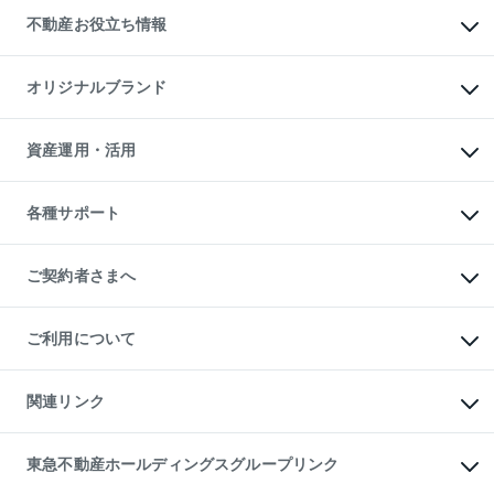
投資用不動産
貸すときの流れ
事業用不動産
不動産お役立ち情報
貸すガイド
マンション投資
投資用マンション
不動産AIアドバイザー Tellus Talk
マンション一棟
マンションライブラリー
オリジナルブランド
アパート経営
人気マンションランキング
アパート投資用物件
暮らしに役立つ不動産メディア

収益物件
当社売主リノベーションマンション
「Lnote」
ビル購入（ビル一棟）
一棟リノベーションマンション

資産運用・活用
不動産相場・不動産価格情報
投資用不動産の売却査定
L`GENTE（ルジェンテ）
不動産売却FAQ
事業用不動産の売却査定
区分リノベーションマンション

不動産コラム・ニュース
等価交換事業
海外不動産
Lideas（リディアス）
不動産用語集
不動産M&A
各種サポート
投資用一棟レジデンスWELL

不動産なんでもネット相談室
アセットマネジメント・出資
SQUARE（ウェルスクエア）
住まいの税金
不動産小口投資

シニア向けサポート
物件一括検索（購入＆賃貸）
LEGACIA（レガシア）
相続サポート
ご契約者さまへ
リフォームサポート
ご契約者さまサポートメニュー
ご紹介・再契約特典
ご利用について
入居者様専用-各種ご案内（賃貸）
東急こすもす会「こすもすWeb」
本人確認に関するお客様へのお願い
金融商品取引について
関連リンク
東急リバブル ソーシャルメディアポリシー
ご意見・お問い合わせ（金融商品取引専用の相談・お問い合わせ窓口）
すまいValue
保険募集におけるプライバシー・ポリシー
これからご結婚される方に東急百貨店のブライダルクラブ
東急不動産ホールディングスグループリンク
ダイレクトメール（郵送物）・Eメールなどの送付停止について
人材サービスのご用命は 東急リバブルスタッフ株式会社まで
宅地建物取引業者の皆様へ
東北の逸品を贈ります 東北すぐれものセレクション