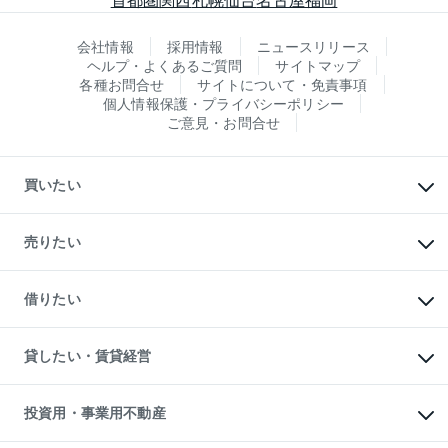
会社情報
採用情報
ニュースリリース
ヘルプ・よくあるご質問
サイトマップ
各種お問合せ
サイトについて・免責事項
個人情報保護・プライバシーポリシー
ご意見・お問合せ
買いたい
マンションの購入
新築・分譲マンションの購入
売りたい
中古マンションの購入
一戸建ての購入
マンションの売却・査定
新築一戸建ての購入
一戸建ての売却・査定
借りたい
中古一戸建ての購入
土地の売却・査定
土地の購入
スピードAI査定
不動産購入の流れ
物件を借りる
不動産売却について
注目キーワード物件特集
オフィス・店舗の賃貸
貸したい・賃貸経営
不動産査定について
購入ガイド
借りるときの流れ
売却サービス
借りるガイド
不動産売却の流れ
無料賃料査定
多言語対応
不動産買換えの流れ
マンション賃料データ
投資用・事業用不動産
売却ガイド
賃貸管理プラン
English
繁体中文
簡体中文
リロケーションについて