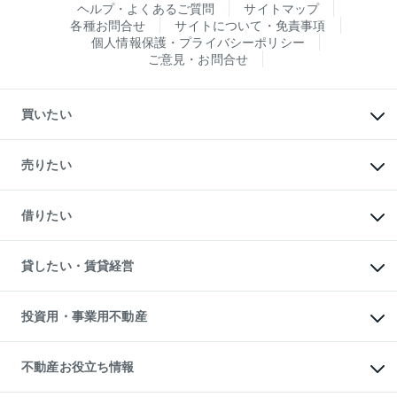
ヘルプ・よくあるご質問
サイトマップ
各種お問合せ
サイトについて・免責事項
個人情報保護・プライバシーポリシー
ご意見・お問合せ
買いたい
マンションの購入
新築・分譲マンションの購入
売りたい
中古マンションの購入
一戸建ての購入
マンションの売却・査定
新築一戸建ての購入
一戸建ての売却・査定
借りたい
中古一戸建ての購入
土地の売却・査定
土地の購入
スピードAI査定
不動産購入の流れ
物件を借りる
不動産売却について
注目キーワード物件特集
オフィス・店舗の賃貸
貸したい・賃貸経営
不動産査定について
購入ガイド
借りるときの流れ
売却サービス
借りるガイド
不動産売却の流れ
無料賃料査定
多言語対応
不動産買換えの流れ
マンション賃料データ
投資用・事業用不動産
売却ガイド
賃貸管理プラン
English
繁体中文
簡体中文
リロケーションについて
投資用不動産
貸すときの流れ
事業用不動産
不動産お役立ち情報
貸すガイド
マンション投資
投資用マンション