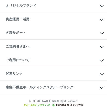
不動産AIアドバイザー Tellus Talk
マンション一棟
マンションライブラリー
オリジナルブランド
アパート経営
人気マンションランキング
アパート投資用物件
暮らしに役立つ不動産メディア

収益物件
当社売主リノベーションマンション
「Lnote」
ビル購入（ビル一棟）
一棟リノベーションマンション

資産運用・活用
不動産相場・不動産価格情報
投資用不動産の売却査定
L`GENTE（ルジェンテ）
不動産売却FAQ
事業用不動産の売却査定
区分リノベーションマンション

不動産コラム・ニュース
等価交換事業
海外不動産
Lideas（リディアス）
不動産用語集
不動産M&A
各種サポート
投資用一棟レジデンスWELL

不動産なんでもネット相談室
アセットマネジメント・出資
SQUARE（ウェルスクエア）
住まいの税金
不動産小口投資

シニア向けサポート
物件一括検索（購入＆賃貸）
LEGACIA（レガシア）
相続サポート
ご契約者さまへ
リフォームサポート
ご契約者さまサポートメニュー
ご紹介・再契約特典
ご利用について
入居者様専用-各種ご案内（賃貸）
東急こすもす会「こすもすWeb」
本人確認に関するお客様へのお願い
金融商品取引について
関連リンク
東急リバブル ソーシャルメディアポリシー
ご意見・お問い合わせ（金融商品取引専用の相談・お問い合わせ窓口）
すまいValue
保険募集におけるプライバシー・ポリシー
これからご結婚される方に東急百貨店のブライダルクラブ
東急不動産ホールディングスグループリンク
ダイレクトメール（郵送物）・Eメールなどの送付停止について
人材サービスのご用命は 東急リバブルスタッフ株式会社まで
宅地建物取引業者の皆様へ
東北の逸品を贈ります 東北すぐれものセレクション
東急不動産
民泊の開業・運営のご相談は「ReINN株式会社」まで
東急コミュニティー
© TOKYU LIVABLE,INC.All Right Reserved.
東急リバブル