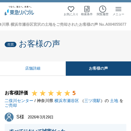
お気に入り
検索条件
閲覧履歴
メニュー
奈川県 横浜市瀬谷区宮沢の土地をご売却されたお客様の声 No.A004055077
お客様の声
売買
お客様の声
店舗詳細
5
お客様評価
二俣川センター
/ 神奈川県
横浜市瀬谷区
（
三ツ境駅
）の
土地
を
ご売却
S様
S様
2026年3月29日