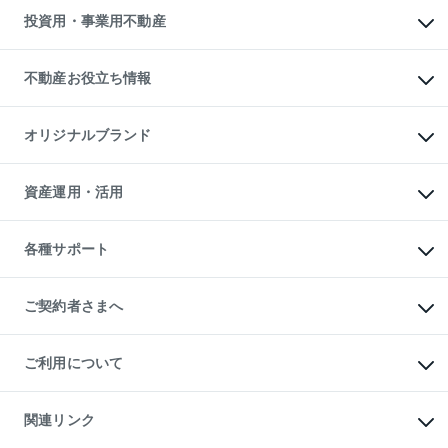
多言語対応
不動産買換えの流れ
マンション賃料データ
投資用・事業用不動産
売却ガイド
賃貸管理プラン
English
繁体中文
簡体中文
リロケーションについて
投資用不動産
貸すときの流れ
事業用不動産
不動産お役立ち情報
貸すガイド
マンション投資
投資用マンション
不動産AIアドバイザー Tellus Talk
マンション一棟
マンションライブラリー
オリジナルブランド
アパート経営
人気マンションランキング
アパート投資用物件
暮らしに役立つ不動産メディア

収益物件
当社売主リノベーションマンション
「Lnote」
ビル購入（ビル一棟）
一棟リノベーションマンション

資産運用・活用
不動産相場・不動産価格情報
投資用不動産の売却査定
L`GENTE（ルジェンテ）
不動産売却FAQ
事業用不動産の売却査定
区分リノベーションマンション

不動産コラム・ニュース
等価交換事業
海外不動産
Lideas（リディアス）
不動産用語集
不動産M&A
各種サポート
投資用一棟レジデンスWELL

不動産なんでもネット相談室
アセットマネジメント・出資
SQUARE（ウェルスクエア）
住まいの税金
不動産小口投資

シニア向けサポート
物件一括検索（購入＆賃貸）
LEGACIA（レガシア）
相続サポート
ご契約者さまへ
リフォームサポート
ご契約者さまサポートメニュー
ご紹介・再契約特典
ご利用について
入居者様専用-各種ご案内（賃貸）
東急こすもす会「こすもすWeb」
本人確認に関するお客様へのお願い
金融商品取引について
関連リンク
東急リバブル ソーシャルメディアポリシー
ご意見・お問い合わせ（金融商品取引専用の相談・お問い合わせ窓口）