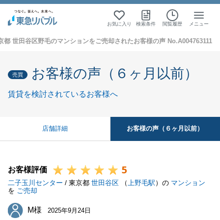
お気に入り
検索条件
閲覧履歴
メニュー
京都 世田谷区野毛のマンションをご売却されたお客様の声 No.A004763111
お客様の声（６ヶ月以前）
売買
賃貸を検討されているお客様へ
お客様の声（６ヶ月以前）
店舗詳細
5
お客様評価
二子玉川センター
/ 東京都
世田谷区
（
上野毛駅
）の
マンション
を
ご売却
M様
M様
2025年9月24日