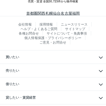
売買・賃貸 全国30,723件から物件検索
首都圏
関西
札幌
仙台
名古屋
福岡
会社情報
採用情報
ニュースリリース
ヘルプ・よくあるご質問
サイトマップ
各種お問合せ
サイトについて・免責事項
個人情報保護・プライバシーポリシー
ご意見・お問合せ
買いたい
マンションの購入
新築・分譲マンションの購入
売りたい
中古マンションの購入
一戸建ての購入
マンションの売却・査定
新築一戸建ての購入
一戸建ての売却・査定
借りたい
中古一戸建ての購入
土地の売却・査定
土地の購入
スピードAI査定
不動産購入の流れ
物件を借りる
不動産売却について
注目キーワード物件特集
オフィス・店舗の賃貸
貸したい・賃貸経営
不動産査定について
購入ガイド
借りるときの流れ
売却サービス
借りるガイド
不動産売却の流れ
無料賃料査定