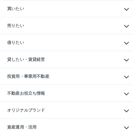
買いたい
マンションの購入
新築・分譲マンションの購入
売りたい
中古マンションの購入
一戸建ての購入
マンションの売却・査定
新築一戸建ての購入
一戸建ての売却・査定
借りたい
中古一戸建ての購入
土地の売却・査定
土地の購入
スピードAI査定
不動産購入の流れ
物件を借りる
不動産売却について
注目キーワード物件特集
オフィス・店舗の賃貸
貸したい・賃貸経営
不動産査定について
購入ガイド
借りるときの流れ
売却サービス
借りるガイド
不動産売却の流れ
無料賃料査定
多言語対応
不動産買換えの流れ
マンション賃料データ
投資用・事業用不動産
売却ガイド
賃貸管理プラン
English
繁体中文
簡体中文
リロケーションについて
投資用不動産
貸すときの流れ
事業用不動産
不動産お役立ち情報
貸すガイド
マンション投資
投資用マンション
不動産AIアドバイザー Tellus Talk
マンション一棟
マンションライブラリー
オリジナルブランド
アパート経営
人気マンションランキング
アパート投資用物件
暮らしに役立つ不動産メディア

収益物件
当社売主リノベーションマンション
「Lnote」
ビル購入（ビル一棟）
一棟リノベーションマンション

資産運用・活用
不動産相場・不動産価格情報
投資用不動産の売却査定
L`GENTE（ルジェンテ）
不動産売却FAQ