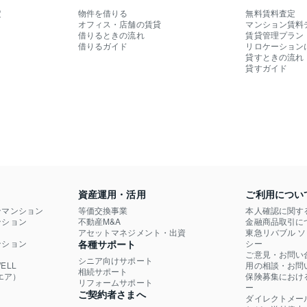
定
物件を借りる
無料賃料査定
オフィス・店舗の賃貸
マンション賃料
借りるときの流れ
賃貸管理プラン
借りるガイド
リロケーション
貸すときの流れ
貸すガイド
資産運用・活用
ご利用につい
ンマンション
等価交換事業
本人確認に関す
ション

不動産M&A
金融商品取引に
）
アセットマネジメント・出資
東急リバブル 
ション

各種サポート
シー
ご意見・お問い
シニア向けサポート
LL

用の相談・お問
相続サポート
エア）
保険募集におけ
リフォームサポート
ー
ご契約者さまへ
ダイレクトメー