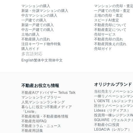
マンションの購入
マンションの売却・査
新築・分譲マンションの購入
一戸建ての売却・査定
中古マンションの購入
土地の売却・査定
一戸建ての購入
スピードAI査定
新築一戸建ての購入
不動産売却について
中古一戸建ての購入
不動産査定について
土地の購入
売却サービス
不動産購入の流れ
不動産売却の流れ
注目キーワード物件特集
不動産買換えの流れ
購入ガイド
売却ガイド
多言語対応
English
繁体中文
簡体中文
オリジナルブランド
不動産お役立ち情報
当社売主リノベーショ
不動産AIアドバイザー Tellus Talk
一棟リノベーションマン
マンションライブラリー
L`GENTE（ルジェンテ
人気マンションランキング
区分リノベーションマン
暮らしに役立つ不動産メディア

Lideas（リディアス）
「Lnote」
投資用一棟レジデンスWE
不動産相場・不動産価格情報
SQUARE（ウェルスク
不動産売却FAQ
不動産小口投資

不動産コラム・ニュース
LEGACIA（レガシア）
不動産用語集