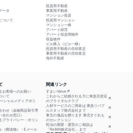
投資用不動産
データ
事業用不動産
マンション投資
について
投資用マンション
マンション一棟
アパート経営
アパート投資用物件
収益物件
ビル購入（ビル一棟）
投資用不動産の売却査定
事業用不動産の売却査定
海外不動産
て
関連リンク
るお客様へのお願い
すまいValue
ついて
これからご結婚される方に東急百貨店
ソーシャルメディアポリ
のブライダルクラブ
人材サービスのご用命は 東急リバブ
合わせ（金融商品取引専
ルスタッフ株式会社まで
い合わせ窓口）
東北の逸品を贈ります 東北すぐれも
るプライバシー・ポリシ
のセレクション
民泊の開業・運営のご相談は
ル（郵送物）・Eメール
「ReINN株式会社」まで