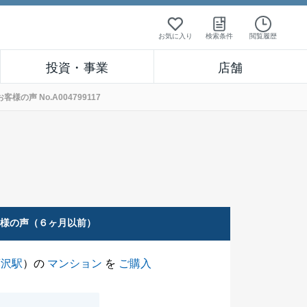
お気に入り
検索条件
閲覧履歴
投資・事業
店舗
声 No.A004799117
客様の声（６ヶ月以前）
藤沢駅
）の
マンション
を
ご購入