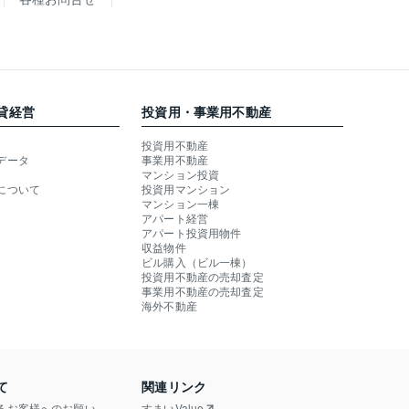
貸経営
投資用・事業用不動産
投資用不動産
データ
事業用不動産
マンション投資
について
投資用マンション
マンション一棟
アパート経営
アパート投資用物件
収益物件
ビル購入（ビル一棟）
投資用不動産の売却査定
事業用不動産の売却査定
海外不動産
て
関連リンク
るお客様へのお願い
すまいValue