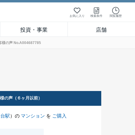
お気に入り
検索条件
閲覧履歴
投資・事業
店舗
 No.A004687785
客様の声（６ヶ月以前）
南台駅
）の
マンション
を
ご購入