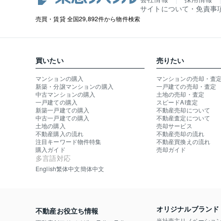
サイトについて・免責事
売買・賃貸 全国29,892件から物件検索
買いたい
売りたい
マンションの購入
マンションの売却・査
新築・分譲マンションの購入
一戸建ての売却・査定
中古マンションの購入
土地の売却・査定
一戸建ての購入
スピードAI査定
新築一戸建ての購入
不動産売却について
中古一戸建ての購入
不動産査定について
土地の購入
売却サービス
不動産購入の流れ
不動産売却の流れ
注目キーワード物件特集
不動産買換えの流れ
購入ガイド
売却ガイド
多言語対応
English
繁体中文
簡体中文
オリジナルブランド
不動産お役立ち情報
当社売主リノベーショ