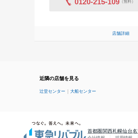
0120-215-109
（無料）
店舗詳細
近隣の店舗を見る
辻堂センター
大船センター
首都圏
関西
札幌
仙台
名
会社情報
採用情報