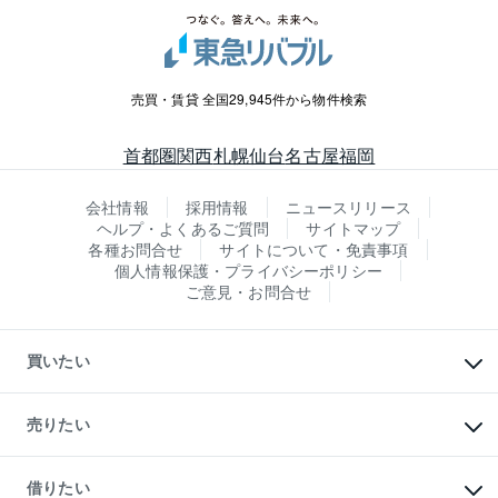
売買・賃貸 全国29,945件から物件検索
首都圏
関西
札幌
仙台
名古屋
福岡
会社情報
採用情報
ニュースリリース
ヘルプ・よくあるご質問
サイトマップ
各種お問合せ
サイトについて・免責事項
個人情報保護・プライバシーポリシー
ご意見・お問合せ
買いたい
マンションの購入
新築・分譲マンションの購入
売りたい
中古マンションの購入
一戸建ての購入
マンションの売却・査定
新築一戸建ての購入
一戸建ての売却・査定
借りたい
中古一戸建ての購入