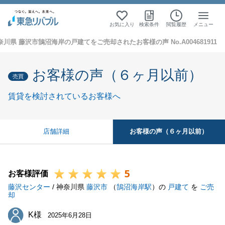
お気に入り
検索条件
閲覧履歴
メニュー
奈川県 藤沢市鵠沼海岸の戸建てをご売却されたお客様の声 No.A004681911
お客様の声（６ヶ月以前）
売買
賃貸を検討されているお客様へ
お客様の声（６ヶ月以前）
店舗詳細
5
お客様評価
藤沢センター
/ 神奈川県
藤沢市
（
鵠沼海岸駅
）の
戸建て
を
ご売
却
K様
K様
2025年6月28日