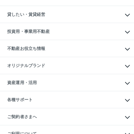
土地の売却・査定
土地の購入
スピードAI査定
不動産購入の流れ
物件を借りる
不動産売却について
注目キーワード物件特集
オフィス・店舗の賃貸
貸したい・賃貸経営
不動産査定について
購入ガイド
借りるときの流れ
売却サービス
借りるガイド
不動産売却の流れ
無料賃料査定
多言語対応
不動産買換えの流れ
マンション賃料データ
投資用・事業用不動産
売却ガイド
賃貸管理プラン
English
繁体中文
簡体中文
リロケーションについて
投資用不動産
貸すときの流れ
事業用不動産
不動産お役立ち情報
貸すガイド
マンション投資
投資用マンション
不動産AIアドバイザー Tellus Talk
マンション一棟
マンションライブラリー
オリジナルブランド
アパート経営
人気マンションランキング
アパート投資用物件
暮らしに役立つ不動産メディア

収益物件
当社売主リノベーションマンション
「Lnote」
ビル購入（ビル一棟）
一棟リノベーションマンション

資産運用・活用
不動産相場・不動産価格情報
投資用不動産の売却査定
L`GENTE（ルジェンテ）
不動産売却FAQ
事業用不動産の売却査定
区分リノベーションマンション

不動産コラム・ニュース
等価交換事業
海外不動産
Lideas（リディアス）
不動産用語集
不動産M&A
各種サポート
投資用一棟レジデンスWELL

不動産なんでもネット相談室
アセットマネジメント・出資
SQUARE（ウェルスクエア）
住まいの税金
不動産小口投資

シニア向けサポート
物件一括検索（購入＆賃貸）
LEGACIA（レガシア）
相続サポート
ご契約者さまへ
リフォームサポート
ご契約者さまサポートメニュー
ご紹介・再契約特典
ご利用について