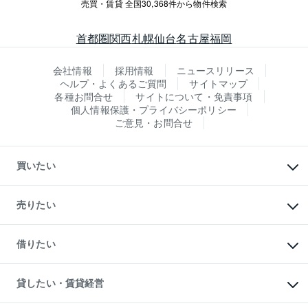
売買・賃貸 全国30,368件から物件検索
首都圏
関西
札幌
仙台
名古屋
福岡
会社情報
採用情報
ニュースリリース
ヘルプ・よくあるご質問
サイトマップ
各種お問合せ
サイトについて・免責事項
個人情報保護・プライバシーポリシー
ご意見・お問合せ
買いたい
マンションの購入
新築・分譲マンションの購入
売りたい
中古マンションの購入
一戸建ての購入
マンションの売却・査定
新築一戸建ての購入
一戸建ての売却・査定
借りたい
中古一戸建ての購入
土地の売却・査定
土地の購入
スピードAI査定
不動産購入の流れ
物件を借りる
不動産売却について
注目キーワード物件特集
オフィス・店舗の賃貸
貸したい・賃貸経営
不動産査定について
購入ガイド
借りるときの流れ
売却サービス
借りるガイド
不動産売却の流れ
無料賃料査定