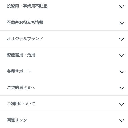
多言語対応
不動産買換えの流れ
マンション賃料データ
投資用・事業用不動産
売却ガイド
賃貸管理プラン
English
繁体中文
簡体中文
リロケーションについて
投資用不動産
貸すときの流れ
事業用不動産
不動産お役立ち情報
貸すガイド
マンション投資
投資用マンション
不動産AIアドバイザー Tellus Talk
マンション一棟
マンションライブラリー
オリジナルブランド
アパート経営
人気マンションランキング
アパート投資用物件
暮らしに役立つ不動産メディア

収益物件
当社売主リノベーションマンション
「Lnote」
ビル購入（ビル一棟）
一棟リノベーションマンション

資産運用・活用
不動産相場・不動産価格情報
投資用不動産の売却査定
L`GENTE（ルジェンテ）
不動産売却FAQ
事業用不動産の売却査定
区分リノベーションマンション

不動産コラム・ニュース
等価交換事業
海外不動産
Lideas（リディアス）
不動産用語集
不動産M&A
各種サポート
投資用一棟レジデンスWELL

不動産なんでもネット相談室
アセットマネジメント・出資
SQUARE（ウェルスクエア）
住まいの税金
不動産小口投資

シニア向けサポート
物件一括検索（購入＆賃貸）
LEGACIA（レガシア）
相続サポート
ご契約者さまへ
リフォームサポート
ご契約者さまサポートメニュー
ご紹介・再契約特典
ご利用について
入居者様専用-各種ご案内（賃貸）
東急こすもす会「こすもすWeb」
本人確認に関するお客様へのお願い
金融商品取引について
関連リンク
東急リバブル ソーシャルメディアポリシー
ご意見・お問い合わせ（金融商品取引専用の相談・お問い合わせ窓口）