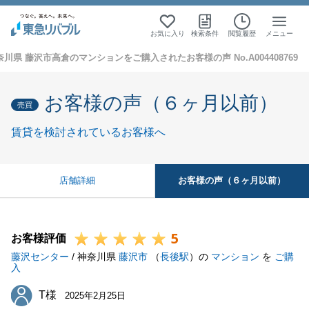
お気に入り
検索条件
閲覧履歴
メニュー
奈川県 藤沢市高倉のマンションをご購入されたお客様の声 No.A004408769
お客様の声（６ヶ月以前）
売買
賃貸を検討されているお客様へ
お客様の声（６ヶ月以前）
店舗詳細
5
お客様評価
藤沢センター
/ 神奈川県
藤沢市
（
長後駅
）の
マンション
を
ご購
入
T様
T様
2025年2月25日