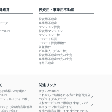
貸経営
投資用・事業用不動産
投資用不動産
データ
事業用不動産
マンション投資
について
投資用マンション
マンション一棟
アパート経営
アパート投資用物件
収益物件
ビル購入（ビル一棟）
投資用不動産の売却査定
事業用不動産の売却査定
海外不動産
て
関連リンク
るお客様へのお願い
すまいValue
ついて
これからご結婚される方に東急百貨店
ソーシャルメディアポリ
のブライダルクラブ
人材サービスのご用命は 東急リバブ
合わせ（金融商品取引専
ルスタッフ株式会社まで
い合わせ窓口）
東北の逸品を贈ります 東北すぐれも