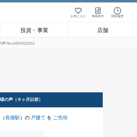
お気に入り
検索条件
閲覧履歴
投資・事業
店舗
o.A003532252
客様の声（６ヶ月以前）
（
長後駅
）の
戸建て
を
ご売却