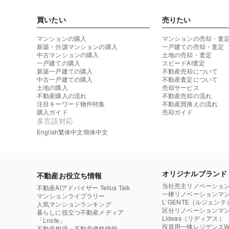
買いたい
売りたい
マンションの購入
マンションの売却・査
新築・分譲マンションの購入
一戸建ての売却・査定
中古マンションの購入
土地の売却・査定
一戸建ての購入
スピードAI査定
新築一戸建ての購入
不動産売却について
中古一戸建ての購入
不動産査定について
土地の購入
売却サービス
不動産購入の流れ
不動産売却の流れ
注目キーワード物件特集
不動産買換えの流れ
購入ガイド
売却ガイド
多言語対応
English
繁体中文
簡体中文
オリジナルブランド
不動産お役立ち情報
当社売主リノベーショ
不動産AIアドバイザー Tellus Talk
一棟リノベーションマン
マンションライブラリー
L`GENTE（ルジェンテ
人気マンションランキング
区分リノベーションマン
暮らしに役立つ不動産メディア

Lideas（リディアス）
「Lnote」
投資用一棟レジデンスWE
不動産相場・不動産価格情報