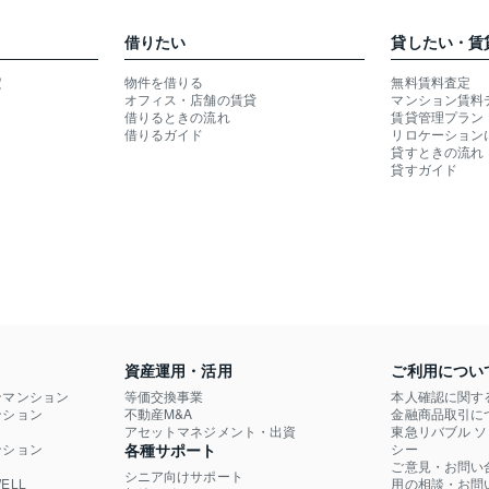
借りたい
貸したい・賃
定
物件を借りる
無料賃料査定
オフィス・店舗の賃貸
マンション賃料
借りるときの流れ
賃貸管理プラン
借りるガイド
リロケーション
貸すときの流れ
貸すガイド
資産運用・活用
ご利用につい
ンマンション
等価交換事業
本人確認に関す
ション

不動産M&A
金融商品取引に
）
アセットマネジメント・出資
東急リバブル 
ション

各種サポート
シー
ご意見・お問い
シニア向けサポート
LL

用の相談・お問