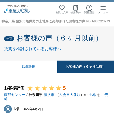
お気に入り
検索条件
閲覧履歴
メニュー
神奈川県 藤沢市亀井野の土地をご売却されたお客様の声 No.A003229779
お客様の声（６ヶ月以前）
売買
賃貸を検討されているお客様へ
お客様の声（６ヶ月以前）
店舗詳細
5
お客様評価
藤沢センター
/ 神奈川県
藤沢市
（
六会日大前駅
）の
土地
を
ご売
却
I様
I様
2022年4月2日