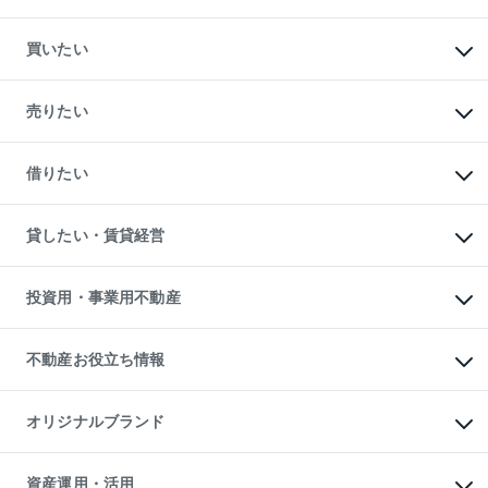
買いたい
マンションの購入
新築・分譲マンションの購入
売りたい
中古マンションの購入
一戸建ての購入
マンションの売却・査定
新築一戸建ての購入
一戸建ての売却・査定
借りたい
中古一戸建ての購入
土地の売却・査定
土地の購入
スピードAI査定
不動産購入の流れ
物件を借りる
不動産売却について
注目キーワード物件特集
オフィス・店舗の賃貸
貸したい・賃貸経営
不動産査定について
購入ガイド
借りるときの流れ
売却サービス
借りるガイド
不動産売却の流れ
無料賃料査定
多言語対応
不動産買換えの流れ
マンション賃料データ
投資用・事業用不動産
売却ガイド
賃貸管理プラン
English
繁体中文
簡体中文
リロケーションについて
投資用不動産
貸すときの流れ
事業用不動産
不動産お役立ち情報
貸すガイド
マンション投資
投資用マンション
不動産AIアドバイザー Tellus Talk
マンション一棟
マンションライブラリー
オリジナルブランド
アパート経営
人気マンションランキング
アパート投資用物件
暮らしに役立つ不動産メディア

収益物件
当社売主リノベーションマンション
「Lnote」
ビル購入（ビル一棟）
一棟リノベーションマンション

資産運用・活用
不動産相場・不動産価格情報