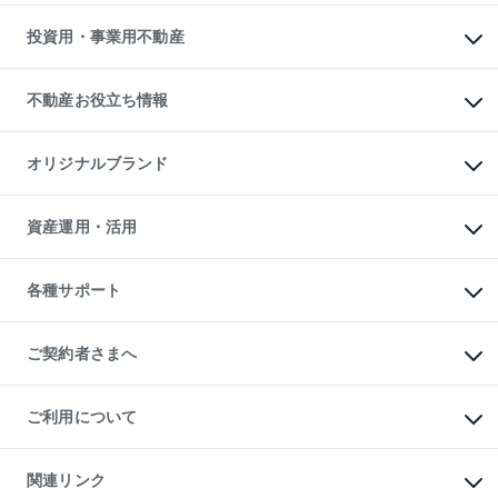
借りるガイド
不動産売却の流れ
無料賃料査定
多言語対応
不動産買換えの流れ
マンション賃料データ
投資用・事業用不動産
売却ガイド
賃貸管理プラン
English
繁体中文
簡体中文
リロケーションについて
投資用不動産
貸すときの流れ
事業用不動産
不動産お役立ち情報
貸すガイド
マンション投資
投資用マンション
不動産AIアドバイザー Tellus Talk
マンション一棟
マンションライブラリー
オリジナルブランド
アパート経営
人気マンションランキング
アパート投資用物件
暮らしに役立つ不動産メディア

収益物件
当社売主リノベーションマンション
「Lnote」
ビル購入（ビル一棟）
一棟リノベーションマンション

資産運用・活用
不動産相場・不動産価格情報
投資用不動産の売却査定
L`GENTE（ルジェンテ）
不動産売却FAQ
事業用不動産の売却査定
区分リノベーションマンション

不動産コラム・ニュース
等価交換事業
海外不動産
Lideas（リディアス）
不動産用語集
不動産M&A
各種サポート
投資用一棟レジデンスWELL

不動産なんでもネット相談室
アセットマネジメント・出資
SQUARE（ウェルスクエア）
住まいの税金
不動産小口投資

シニア向けサポート
物件一括検索（購入＆賃貸）
LEGACIA（レガシア）
相続サポート
ご契約者さまへ
リフォームサポート
ご契約者さまサポートメニュー
ご紹介・再契約特典
ご利用について
入居者様専用-各種ご案内（賃貸）
東急こすもす会「こすもすWeb」
本人確認に関するお客様へのお願い
金融商品取引について
関連リンク
東急リバブル ソーシャルメディアポリシー