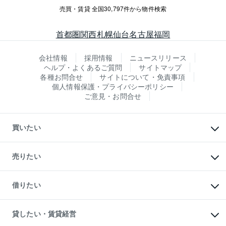
売買・賃貸 全国30,797件から物件検索
首都圏
関西
札幌
仙台
名古屋
福岡
会社情報
採用情報
ニュースリリース
ヘルプ・よくあるご質問
サイトマップ
各種お問合せ
サイトについて・免責事項
個人情報保護・プライバシーポリシー
ご意見・お問合せ
買いたい
マンションの購入
新築・分譲マンションの購入
売りたい
中古マンションの購入
一戸建ての購入
マンションの売却・査定
新築一戸建ての購入
一戸建ての売却・査定
借りたい
中古一戸建ての購入
土地の売却・査定
土地の購入
スピードAI査定
不動産購入の流れ
物件を借りる
不動産売却について
注目キーワード物件特集
オフィス・店舗の賃貸
貸したい・賃貸経営
不動産査定について
購入ガイド
借りるときの流れ
売却サービス