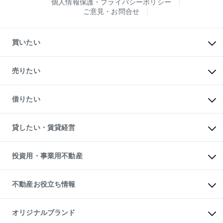
個人情報保護・プライバシーポリシー
ご意見・お問合せ
買いたい
マンションの購入
新築・分譲マンションの購入
売りたい
中古マンションの購入
一戸建ての購入
マンションの売却・査定
新築一戸建ての購入
一戸建ての売却・査定
借りたい
中古一戸建ての購入
土地の売却・査定
土地の購入
スピードAI査定
不動産購入の流れ
物件を借りる
不動産売却について
注目キーワード物件特集
オフィス・店舗の賃貸
貸したい・賃貸経営
不動産査定について
購入ガイド
借りるときの流れ
売却サービス
借りるガイド
不動産売却の流れ
無料賃料査定
多言語対応
不動産買換えの流れ
マンション賃料データ
投資用・事業用不動産
売却ガイド
賃貸管理プラン
English
繁体中文
簡体中文
リロケーションについて
投資用不動産
貸すときの流れ
事業用不動産
不動産お役立ち情報
貸すガイド
マンション投資
投資用マンション
不動産AIアドバイザー Tellus Talk
マンション一棟
マンションライブラリー
オリジナルブランド
アパート経営
人気マンションランキング
アパート投資用物件