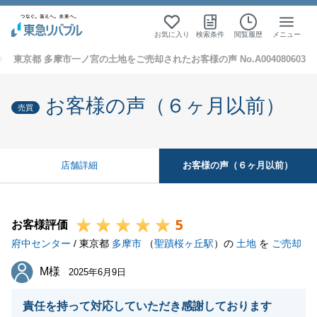
お気に入り
検索条件
閲覧履歴
メニュー
東京都 多摩市一ノ宮の土地をご売却されたお客様の声 No.A004080603
お客様の声（６ヶ月以前）
売買
お客様の声（６ヶ月以前）
店舗詳細
5
お客様評価
府中センター
/ 東京都
多摩市
（
聖蹟桜ヶ丘駅
）の
土地
を
ご売却
M様
M様
2025年6月9日
責任を持って対応していただき感謝しております