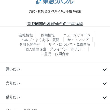
売買・賃貸 全国29,950件から物件検索
首都圏
関西
札幌
仙台
名古屋
福岡
会社情報
採用情報
ニュースリリース
ヘルプ・よくあるご質問
サイトマップ
各種お問合せ
サイトについて・免責事項
個人情報保護・プライバシーポリシー
ご意見・お問合せ
買いたい
マンションの購入
新築・分譲マンションの購入
売りたい
中古マンションの購入
一戸建ての購入
マンションの売却・査定
新築一戸建ての購入
一戸建ての売却・査定
借りたい
中古一戸建ての購入
土地の売却・査定
土地の購入
スピードAI査定
不動産購入の流れ
物件を借りる
不動産売却について
注目キーワード物件特集
オフィス・店舗の賃貸