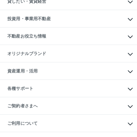
貸したい・賃貸経営
不動産査定について
購入ガイド
借りるときの流れ
売却サービス
借りるガイド
不動産売却の流れ
無料賃料査定
多言語対応
不動産買換えの流れ
マンション賃料データ
投資用・事業用不動産
売却ガイド
賃貸管理プラン
English
繁体中文
簡体中文
リロケーションについて
投資用不動産
貸すときの流れ
事業用不動産
不動産お役立ち情報
貸すガイド
マンション投資
投資用マンション
不動産AIアドバイザー Tellus Talk
マンション一棟
マンションライブラリー
オリジナルブランド
アパート経営
人気マンションランキング
アパート投資用物件
暮らしに役立つ不動産メディア

収益物件
当社売主リノベーションマンション
「Lnote」
ビル購入（ビル一棟）
一棟リノベーションマンション

資産運用・活用
不動産相場・不動産価格情報
投資用不動産の売却査定
L`GENTE（ルジェンテ）
不動産売却FAQ
事業用不動産の売却査定
区分リノベーションマンション

不動産コラム・ニュース
等価交換事業
海外不動産
Lideas（リディアス）
不動産用語集
不動産M&A
各種サポート
投資用一棟レジデンスWELL

不動産なんでもネット相談室
アセットマネジメント・出資
SQUARE（ウェルスクエア）
住まいの税金
不動産小口投資

シニア向けサポート
物件一括検索（購入＆賃貸）
LEGACIA（レガシア）
相続サポート
ご契約者さまへ
リフォームサポート
ご契約者さまサポートメニュー
ご紹介・再契約特典
ご利用について
入居者様専用-各種ご案内（賃貸）
東急こすもす会「こすもすWeb」
本人確認に関するお客様へのお願い