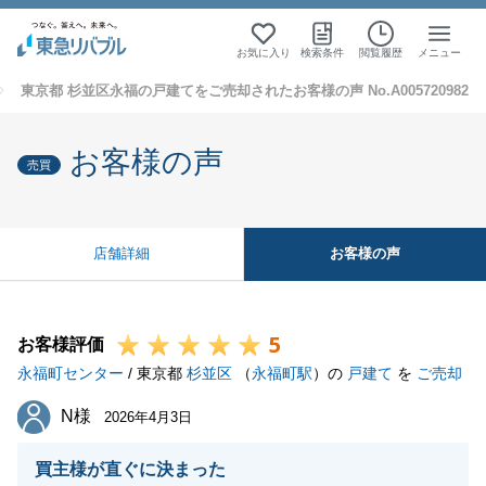
お気に入り
検索条件
閲覧履歴
メニュー
東京都 杉並区永福の戸建てをご売却されたお客様の声 No.A005720982
お客様の声
売買
お客様の声
店舗詳細
5
お客様評価
永福町センター
/ 東京都
杉並区
（
永福町駅
）の
戸建て
を
ご売却
N様
N様
2026年4月3日
買主様が直ぐに決まった