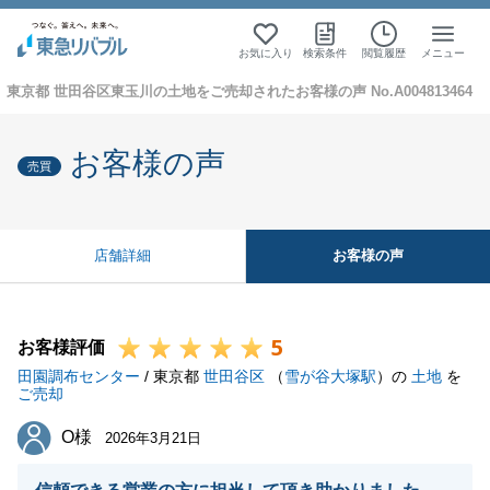
お気に入り
検索条件
閲覧履歴
メニュー
東京都 世田谷区東玉川の土地をご売却されたお客様の声 No.A004813464
お客様の声
売買
お客様の声
店舗詳細
5
お客様評価
田園調布センター
/ 東京都
世田谷区
（
雪が谷大塚駅
）の
土地
を
ご売却
O様
O様
2026年3月21日