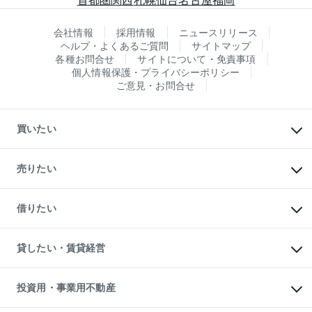
会社情報
採用情報
ニュースリリース
ヘルプ・よくあるご質問
サイトマップ
各種お問合せ
サイトについて・免責事項
個人情報保護・プライバシーポリシー
ご意見・お問合せ
買いたい
マンションの購入
新築・分譲マンションの購入
売りたい
中古マンションの購入
一戸建ての購入
マンションの売却・査定
新築一戸建ての購入
一戸建ての売却・査定
借りたい
中古一戸建ての購入
土地の売却・査定
土地の購入
スピードAI査定
不動産購入の流れ
物件を借りる
不動産売却について
注目キーワード物件特集
オフィス・店舗の賃貸
貸したい・賃貸経営
不動産査定について
購入ガイド
借りるときの流れ
売却サービス
借りるガイド
不動産売却の流れ
無料賃料査定
多言語対応
不動産買換えの流れ
マンション賃料データ
投資用・事業用不動産
売却ガイド
賃貸管理プラン
English
繁体中文
簡体中文
リロケーションについて