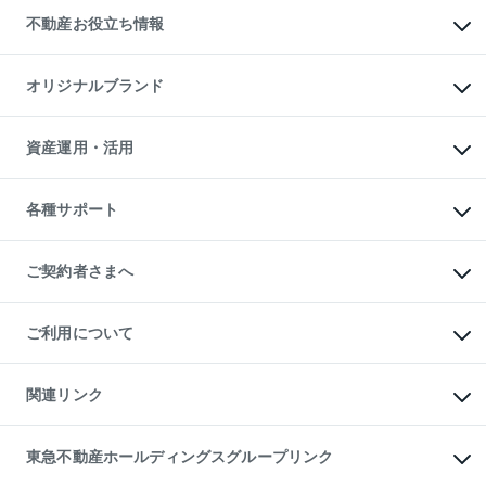
投資用不動産
貸すときの流れ
事業用不動産
不動産お役立ち情報
貸すガイド
マンション投資
投資用マンション
不動産AIアドバイザー Tellus Talk
マンション一棟
マンションライブラリー
オリジナルブランド
アパート経営
人気マンションランキング
アパート投資用物件
暮らしに役立つ不動産メディア

収益物件
当社売主リノベーションマンション
「Lnote」
ビル購入（ビル一棟）
一棟リノベーションマンション

資産運用・活用
不動産相場・不動産価格情報
投資用不動産の売却査定
L`GENTE（ルジェンテ）
不動産売却FAQ
事業用不動産の売却査定
区分リノベーションマンション

不動産コラム・ニュース
等価交換事業
海外不動産
Lideas（リディアス）
不動産用語集
不動産M&A
各種サポート
投資用一棟レジデンスWELL

不動産なんでもネット相談室
アセットマネジメント・出資
SQUARE（ウェルスクエア）
住まいの税金
不動産小口投資

シニア向けサポート
物件一括検索（購入＆賃貸）
LEGACIA（レガシア）
相続サポート
ご契約者さまへ
リフォームサポート
ご契約者さまサポートメニュー
ご紹介・再契約特典
ご利用について
入居者様専用-各種ご案内（賃貸）
東急こすもす会「こすもすWeb」
本人確認に関するお客様へのお願い
金融商品取引について
関連リンク
東急リバブル ソーシャルメディアポリシー
ご意見・お問い合わせ（金融商品取引専用の相談・お問い合わせ窓口）
すまいValue
保険募集におけるプライバシー・ポリシー
これからご結婚される方に東急百貨店のブライダルクラブ
東急不動産ホールディングスグループリンク
ダイレクトメール（郵送物）・Eメールなどの送付停止について
人材サービスのご用命は 東急リバブルスタッフ株式会社まで
宅地建物取引業者の皆様へ
東北の逸品を贈ります 東北すぐれものセレクション