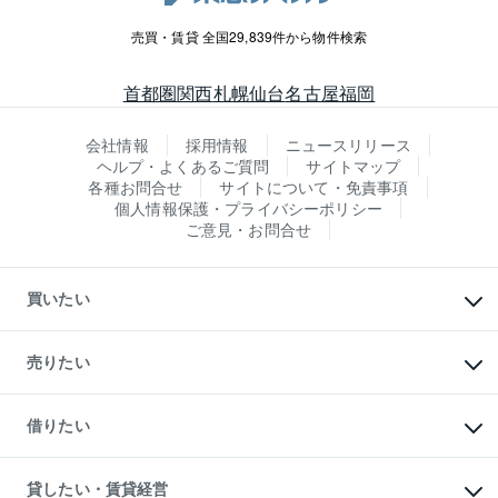
売買・賃貸 全国29,839件から物件検索
首都圏
関西
札幌
仙台
名古屋
福岡
会社情報
採用情報
ニュースリリース
ヘルプ・よくあるご質問
サイトマップ
各種お問合せ
サイトについて・免責事項
個人情報保護・プライバシーポリシー
ご意見・お問合せ
買いたい
マンションの購入
新築・分譲マンションの購入
売りたい
中古マンションの購入
一戸建ての購入
マンションの売却・査定
新築一戸建ての購入
一戸建ての売却・査定
借りたい
中古一戸建ての購入
土地の売却・査定
土地の購入
スピードAI査定
不動産購入の流れ
物件を借りる
不動産売却について
注目キーワード物件特集
オフィス・店舗の賃貸
貸したい・賃貸経営
不動産査定について