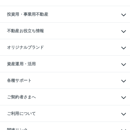
購入ガイド
借りるときの流れ
売却サービス
借りるガイド
不動産売却の流れ
無料賃料査定
多言語対応
不動産買換えの流れ
マンション賃料データ
投資用・事業用不動産
売却ガイド
賃貸管理プラン
English
繁体中文
簡体中文
リロケーションについて
投資用不動産
貸すときの流れ
事業用不動産
不動産お役立ち情報
貸すガイド
マンション投資
投資用マンション
不動産AIアドバイザー Tellus Talk
マンション一棟
マンションライブラリー
オリジナルブランド
アパート経営
人気マンションランキング
アパート投資用物件
暮らしに役立つ不動産メディア

収益物件
当社売主リノベーションマンション
「Lnote」
ビル購入（ビル一棟）
一棟リノベーションマンション

資産運用・活用
不動産相場・不動産価格情報
投資用不動産の売却査定
L`GENTE（ルジェンテ）
不動産売却FAQ
事業用不動産の売却査定
区分リノベーションマンション

不動産コラム・ニュース
等価交換事業
海外不動産
Lideas（リディアス）
不動産用語集
不動産M&A
各種サポート
投資用一棟レジデンスWELL

不動産なんでもネット相談室
アセットマネジメント・出資
SQUARE（ウェルスクエア）
住まいの税金
不動産小口投資

シニア向けサポート
物件一括検索（購入＆賃貸）
LEGACIA（レガシア）
相続サポート
ご契約者さまへ
リフォームサポート
ご契約者さまサポートメニュー
ご紹介・再契約特典
ご利用について
入居者様専用-各種ご案内（賃貸）
東急こすもす会「こすもすWeb」
本人確認に関するお客様へのお願い
金融商品取引について