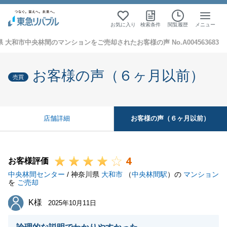
お気に入り
検索条件
閲覧履歴
メニュー
 大和市中央林間のマンションをご売却されたお客様の声 No.A004563683
お客様の声（６ヶ月以前）
売買
お客様の声（６ヶ月以前）
店舗詳細
4
お客様評価
中央林間センター
/ 神奈川県
大和市
（
中央林間駅
）の
マンション
を
ご売却
K様
K様
2025年10月11日