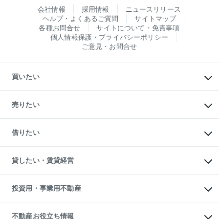
会社情報
採用情報
ニュースリリース
ヘルプ・よくあるご質問
サイトマップ
各種お問合せ
サイトについて・免責事項
個人情報保護・プライバシーポリシー
ご意見・お問合せ
買いたい
マンションの購入
新築・分譲マンションの購入
売りたい
中古マンションの購入
一戸建ての購入
マンションの売却・査定
新築一戸建ての購入
一戸建ての売却・査定
借りたい
中古一戸建ての購入
土地の売却・査定
土地の購入
スピードAI査定
不動産購入の流れ
物件を借りる
不動産売却について
注目キーワード物件特集
オフィス・店舗の賃貸
貸したい・賃貸経営
不動産査定について
購入ガイド
借りるときの流れ
売却サービス
借りるガイド
不動産売却の流れ
無料賃料査定
多言語対応
不動産買換えの流れ
マンション賃料データ
投資用・事業用不動産
売却ガイド
賃貸管理プラン
English
繁体中文
簡体中文
リロケーションについて
投資用不動産
貸すときの流れ
事業用不動産
不動産お役立ち情報
貸すガイド