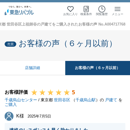
お気に入り
検索条件
閲覧履歴
メニュー
京都 世田谷区上祖師谷の戸建てをご購入されたお客様の声 No.A004717768
お客様の声（６ヶ月以前）
売買
お客様の声（６ヶ月以前）
店舗詳細
5
お客様評価
千歳烏山センター
/ 東京都
世田谷区
（
千歳烏山駅
）の
戸建て
を
ご購入
K様
K様
2025年7月5日