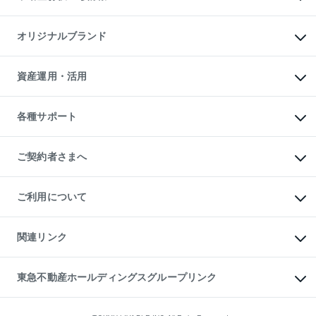
マンション投資
投資用マンション
不動産AIアドバイザー Tellus Talk
マンション一棟
マンションライブラリー
オリジナルブランド
アパート経営
人気マンションランキング
アパート投資用物件
暮らしに役立つ不動産メディア

収益物件
当社売主リノベーションマンション
「Lnote」
ビル購入（ビル一棟）
一棟リノベーションマンション

資産運用・活用
不動産相場・不動産価格情報
投資用不動産の売却査定
L`GENTE（ルジェンテ）
不動産売却FAQ
事業用不動産の売却査定
区分リノベーションマンション

不動産コラム・ニュース
等価交換事業
海外不動産
Lideas（リディアス）
不動産用語集
不動産M&A
各種サポート
投資用一棟レジデンスWELL

不動産なんでもネット相談室
アセットマネジメント・出資
SQUARE（ウェルスクエア）
住まいの税金
不動産小口投資

シニア向けサポート
物件一括検索（購入＆賃貸）
LEGACIA（レガシア）
相続サポート
ご契約者さまへ
リフォームサポート
ご契約者さまサポートメニュー
ご紹介・再契約特典
ご利用について
入居者様専用-各種ご案内（賃貸）
東急こすもす会「こすもすWeb」
本人確認に関するお客様へのお願い
金融商品取引について
関連リンク
東急リバブル ソーシャルメディアポリシー
ご意見・お問い合わせ（金融商品取引専用の相談・お問い合わせ窓口）
すまいValue
保険募集におけるプライバシー・ポリシー
これからご結婚される方に東急百貨店のブライダルクラブ
東急不動産ホールディングスグループリンク
ダイレクトメール（郵送物）・Eメールなどの送付停止について
人材サービスのご用命は 東急リバブルスタッフ株式会社まで
宅地建物取引業者の皆様へ
東北の逸品を贈ります 東北すぐれものセレクション
東急不動産
民泊の開業・運営のご相談は「ReINN株式会社」まで
東急コミュニティー