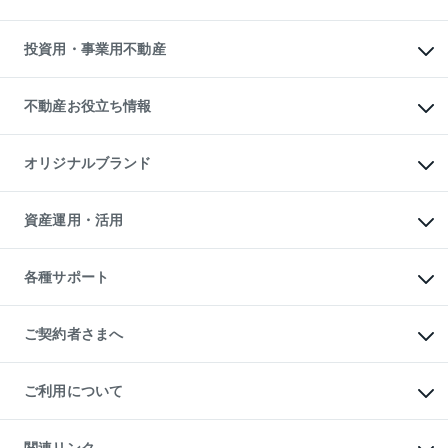
購入ガイド
借りるときの流れ
売却サービス
借りるガイド
不動産売却の流れ
無料賃料査定
多言語対応
不動産買換えの流れ
マンション賃料データ
投資用・事業用不動産
売却ガイド
賃貸管理プラン
English
繁体中文
簡体中文
リロケーションについて
投資用不動産
貸すときの流れ
事業用不動産
不動産お役立ち情報
貸すガイド
マンション投資
投資用マンション
不動産AIアドバイザー Tellus Talk
マンション一棟
マンションライブラリー
オリジナルブランド
アパート経営
人気マンションランキング
アパート投資用物件
暮らしに役立つ不動産メディア

収益物件
当社売主リノベーションマンション
「Lnote」
ビル購入（ビル一棟）
一棟リノベーションマンション

資産運用・活用
不動産相場・不動産価格情報
投資用不動産の売却査定
L`GENTE（ルジェンテ）
不動産売却FAQ
事業用不動産の売却査定
区分リノベーションマンション

不動産コラム・ニュース
等価交換事業
海外不動産
Lideas（リディアス）
不動産用語集
不動産M&A
各種サポート
投資用一棟レジデンスWELL

不動産なんでもネット相談室
アセットマネジメント・出資
SQUARE（ウェルスクエア）
住まいの税金
不動産小口投資

シニア向けサポート
物件一括検索（購入＆賃貸）
LEGACIA（レガシア）
相続サポート
ご契約者さまへ
リフォームサポート
ご契約者さまサポートメニュー
ご紹介・再契約特典
ご利用について
入居者様専用-各種ご案内（賃貸）
東急こすもす会「こすもすWeb」
本人確認に関するお客様へのお願い
金融商品取引について