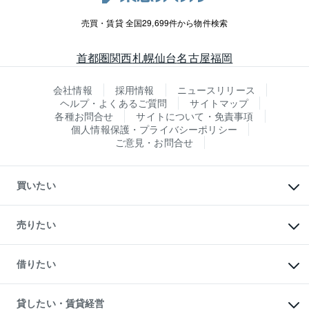
売買・賃貸 全国29,699件から物件検索
首都圏
関西
札幌
仙台
名古屋
福岡
会社情報
採用情報
ニュースリリース
ヘルプ・よくあるご質問
サイトマップ
各種お問合せ
サイトについて・免責事項
個人情報保護・プライバシーポリシー
ご意見・お問合せ
買いたい
マンションの購入
新築・分譲マンションの購入
売りたい
中古マンションの購入
一戸建ての購入
マンションの売却・査定
新築一戸建ての購入
一戸建ての売却・査定
借りたい
中古一戸建ての購入
土地の売却・査定
土地の購入
スピードAI査定
不動産購入の流れ
物件を借りる
不動産売却について
注目キーワード物件特集
オフィス・店舗の賃貸
貸したい・賃貸経営
不動産査定について