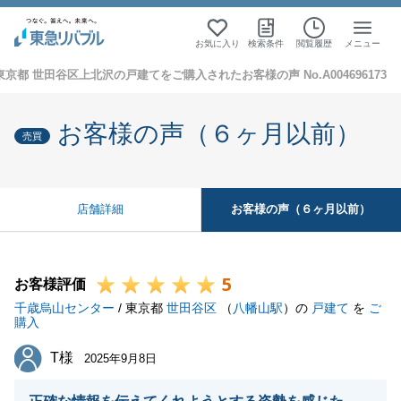
お気に入り
検索条件
閲覧履歴
メニュー
東京都 世田谷区上北沢の戸建てをご購入されたお客様の声 No.A004696173
お客様の声（６ヶ月以前）
売買
お客様の声（６ヶ月以前）
店舗詳細
5
お客様評価
千歳烏山センター
/ 東京都
世田谷区
（
八幡山駅
）の
戸建て
を
ご
購入
T様
T様
2025年9月8日