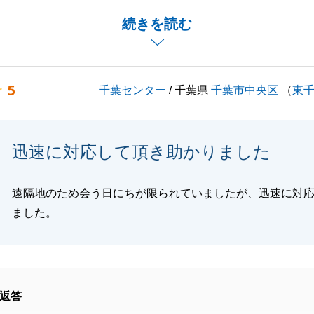
０％です」とのお言葉、大変嬉しく思います。
続きを読む
お手伝いのできることがございましたら、お気軽にお申し付
。
お願い申し上げます。
5
千葉センター
/ 千葉県
千葉市中央区
（
東
閉じる
迅速に対応して頂き助かりました
遠隔地のため会う日にちが限られていましたが、迅速に対
ました。
返答