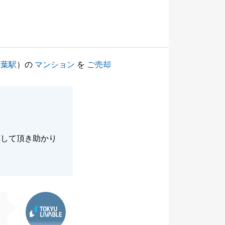
千葉駅
）の
マンション
を
ご売却
応して頂き助かり
東急リバブル