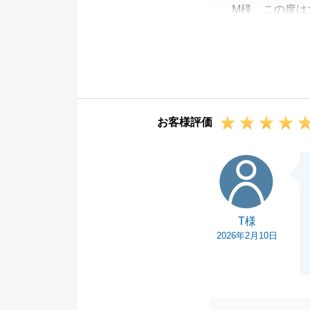
M様、この度は
ざいます。
遠隔地からご協
今後も何かお手
いませ。
お客様評価
T様
T様
2026年2月10日