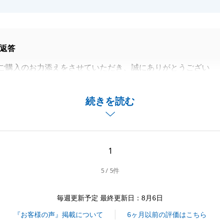
返答
ご購入のお力添えをさせていただき、誠にありがとうござい
合う物件をご購入頂けましたらこと嬉しく思います。
続きを読む
伝いできることがございましたらお気軽にお申しつけくださ
1
5 / 5件
閉じる
毎週更新予定 最終更新日：8月6日
『お客様の声』掲載について
6ヶ月以前の評価はこちら