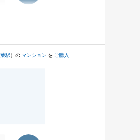
千葉駅
）の
マンション
を
ご購入
東急リバブル