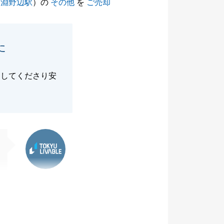
（
淵野辺駅
）の
その他
を
ご売却
た
明してくださり安
東急リバブル