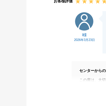
お客様評価
I様
I様
2026年3月23日
センターからの
この度は、大切
とうございまし
今後とも、当社
付けくださいま