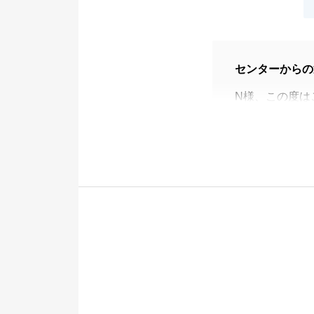
センターからの
N様、この度は
ます。
N様のご条件に
今後も何かお手
いませ。