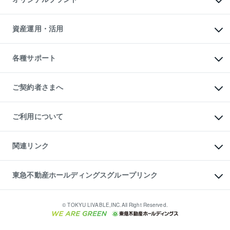
アパート経営
人気マンションランキング
アパート投資用物件
暮らしに役立つ不動産メディア

収益物件
当社売主リノベーションマンション
「Lnote」
ビル購入（ビル一棟）
一棟リノベーションマンション

資産運用・活用
不動産相場・不動産価格情報
投資用不動産の売却査定
L`GENTE（ルジェンテ）
不動産売却FAQ
事業用不動産の売却査定
区分リノベーションマンション

不動産コラム・ニュース
等価交換事業
海外不動産
Lideas（リディアス）
不動産用語集
不動産M&A
各種サポート
投資用一棟レジデンスWELL

不動産なんでもネット相談室
アセットマネジメント・出資
SQUARE（ウェルスクエア）
住まいの税金
不動産小口投資

シニア向けサポート
物件一括検索（購入＆賃貸）
LEGACIA（レガシア）
相続サポート
ご契約者さまへ
リフォームサポート
ご契約者さまサポートメニュー
ご紹介・再契約特典
ご利用について
入居者様専用-各種ご案内（賃貸）
東急こすもす会「こすもすWeb」
本人確認に関するお客様へのお願い
金融商品取引について
関連リンク
東急リバブル ソーシャルメディアポリシー
ご意見・お問い合わせ（金融商品取引専用の相談・お問い合わせ窓口）
すまいValue
保険募集におけるプライバシー・ポリシー
これからご結婚される方に東急百貨店のブライダルクラブ
東急不動産ホールディングスグループリンク
ダイレクトメール（郵送物）・Eメールなどの送付停止について
人材サービスのご用命は 東急リバブルスタッフ株式会社まで
宅地建物取引業者の皆様へ
東北の逸品を贈ります 東北すぐれものセレクション
東急不動産
民泊の開業・運営のご相談は「ReINN株式会社」まで
東急コミュニティー
© TOKYU LIVABLE,INC.All Right Reserved.
東急リバブル
東急住宅リース
学生情報センター（ナジック）