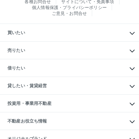
各種お問合せ
サイトについて・免責事項
個人情報保護・プライバシーポリシー
ご意見・お問合せ
買いたい
マンションの購入
新築・分譲マンションの購入
売りたい
中古マンションの購入
一戸建ての購入
マンションの売却・査定
新築一戸建ての購入
一戸建ての売却・査定
借りたい
中古一戸建ての購入
土地の売却・査定
土地の購入
スピードAI査定
不動産購入の流れ
物件を借りる
不動産売却について
注目キーワード物件特集
オフィス・店舗の賃貸
貸したい・賃貸経営
不動産査定について
購入ガイド
借りるときの流れ
売却サービス
借りるガイド
不動産売却の流れ
無料賃料査定
多言語対応
不動産買換えの流れ
マンション賃料データ
投資用・事業用不動産
売却ガイド
賃貸管理プラン
English
繁体中文
簡体中文
リロケーションについて
投資用不動産
貸すときの流れ
事業用不動産
不動産お役立ち情報
貸すガイド
マンション投資
投資用マンション
不動産AIアドバイザー Tellus Talk
マンション一棟
マンションライブラリー
オリジナルブランド