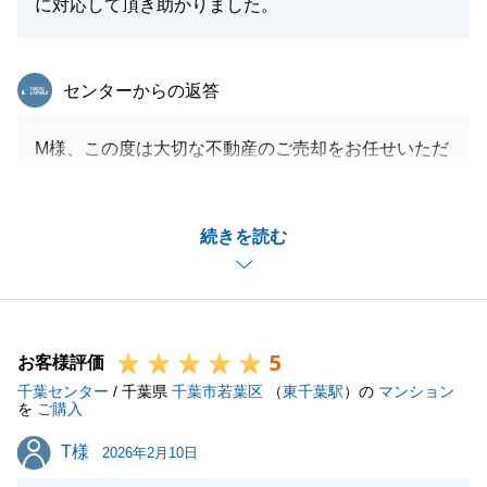
に対応して頂き助かりました。
東急リバブル
センターからの返答
M様、この度は大切な不動産のご売却をお任せいただ
き、誠にありがとうございます。
遠隔地からご協力いただきましたこと感謝申し上げま
続きを読む
す。
今後も何かお手伝いできることがございましたらお気
軽にお申しつけくださいませ。
5
お客様評価
千葉センター
/ 千葉県
千葉市若葉区
（
東千葉駅
）の
マンション
閉じる
を
ご購入
T様
T様
2026年2月10日