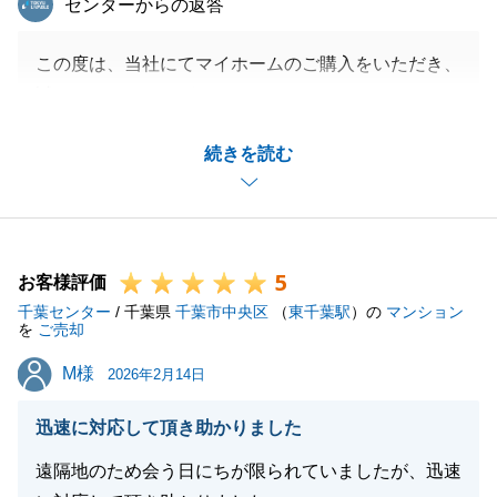
センターからの返答
この度は、当社にてマイホームのご購入をいただき、
誠にありがとうございます。
「満足度は１２０％です」とのお言葉、大変嬉しく思
続きを読む
います。
今後とも当社にお手伝いのできることがございました
ら、お気軽にお申し付けくださいませ。
どうぞよろしくお願い申し上げます。
5
お客様評価
千葉センター
/ 千葉県
千葉市中央区
（
東千葉駅
）の
マンション
を
ご売却
閉じる
M様
M様
2026年2月14日
迅速に対応して頂き助かりました
遠隔地のため会う日にちが限られていましたが、迅速