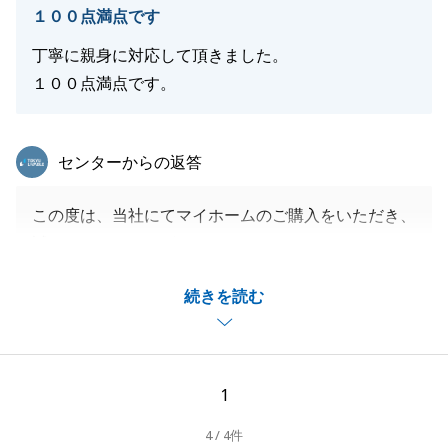
１００点満点です
丁寧に親身に対応して頂きました。
１００点満点です。
東急リバブル
センターからの返答
この度は、当社にてマイホームのご購入をいただき、
誠にありがとうございました。
お褒めのお言葉をいただき、大変嬉しく思います。
続きを読む
引き続き、当社にお手伝いのできることがございまし
たらお気軽にご連絡くださいませ。
どうぞよろしくお願い申し上げます。
1
4 / 4件
閉じる