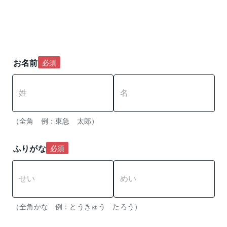
お名前
必須
（全角　例：東急　太郎）
ふりがな
必須
（全角かな　例：とうきゅう　たろう） 