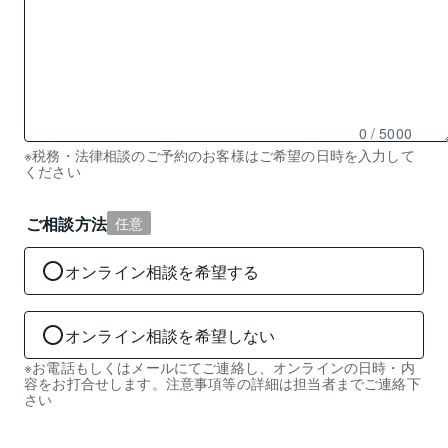
0
/ 5000
残
※税務・法律相談のご予約のお客様はご希望の日時を入力して
ください
り
0
文
ご相談方法
任意
字
入
オンライン相談を希望する
力
可
能
オンライン相談を希望しない
※お電話もしくはメールにてご連絡し、オンラインの日時・内
容をお打合せします。注意事項等の詳細は担当者までご連絡下
さい