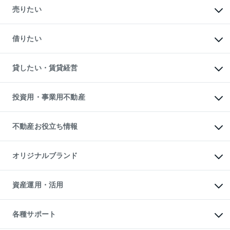
新築・分譲マンションの購入
売りたい
中古マンションの購入
一戸建ての購入
マンションの売却・査定
新築一戸建ての購入
一戸建ての売却・査定
借りたい
中古一戸建ての購入
土地の売却・査定
土地の購入
スピードAI査定
不動産購入の流れ
物件を借りる
不動産売却について
注目キーワード物件特集
オフィス・店舗の賃貸
貸したい・賃貸経営
不動産査定について
購入ガイド
借りるときの流れ
売却サービス
借りるガイド
不動産売却の流れ
無料賃料査定
多言語対応
不動産買換えの流れ
マンション賃料データ
投資用・事業用不動産
売却ガイド
賃貸管理プラン
English
繁体中文
簡体中文
リロケーションについて
投資用不動産
貸すときの流れ
事業用不動産
不動産お役立ち情報
貸すガイド
マンション投資
投資用マンション
不動産AIアドバイザー Tellus Talk
マンション一棟
マンションライブラリー
オリジナルブランド
アパート経営
人気マンションランキング
アパート投資用物件
暮らしに役立つ不動産メディア

収益物件
当社売主リノベーションマンション
「Lnote」
ビル購入（ビル一棟）
一棟リノベーションマンション

資産運用・活用
不動産相場・不動産価格情報
投資用不動産の売却査定
L`GENTE（ルジェンテ）
不動産売却FAQ
事業用不動産の売却査定
区分リノベーションマンション

不動産コラム・ニュース
等価交換事業
海外不動産
Lideas（リディアス）
不動産用語集
不動産M&A
各種サポート
投資用一棟レジデンスWELL

不動産なんでもネット相談室
アセットマネジメント・出資
SQUARE（ウェルスクエア）
住まいの税金