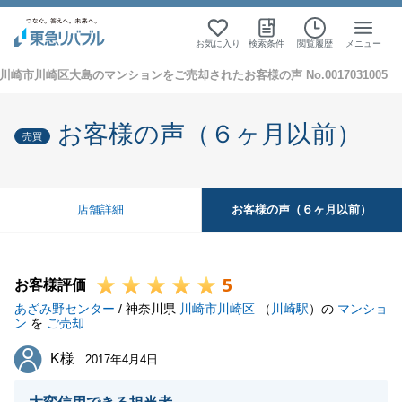
お気に入り
検索条件
閲覧履歴
メニュー
川崎市川崎区大島のマンションをご売却されたお客様の声 No.0017031005
お客様の声（６ヶ月以前）
売買
お客様の声（６ヶ月以前）
店舗詳細
5
お客様評価
あざみ野センター
/ 神奈川県
川崎市川崎区
（
川崎駅
）の
マンショ
ン
を
ご売却
K様
K様
2017年4月4日