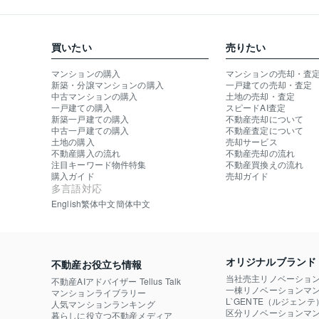
買いたい
売りたい
マンションの購入
マンションの売却・査
新築・分譲マンションの購入
一戸建ての売却・査定
中古マンションの購入
土地の売却・査定
一戸建ての購入
スピードAI査定
新築一戸建ての購入
不動産売却について
中古一戸建ての購入
不動産査定について
土地の購入
売却サービス
不動産購入の流れ
不動産売却の流れ
注目キーワード物件特集
不動産買換えの流れ
購入ガイド
売却ガイド
多言語対応
English
繁体中文
簡体中文
オリジナルブランド
不動産お役立ち情報
当社売主リノベーショ
不動産AIアドバイザー Tellus Talk
一棟リノベーションマン
マンションライブラリー
L`GENTE（ルジェンテ
人気マンションランキング
区分リノベーションマン
暮らしに役立つ不動産メディア
