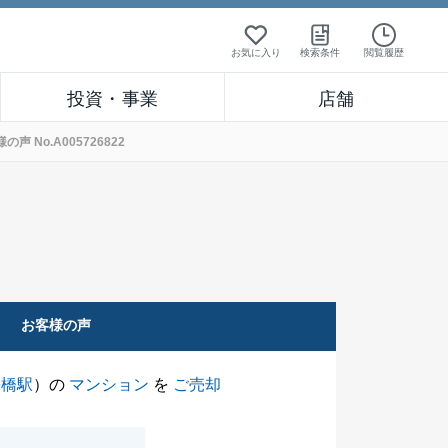
お気に入り
検索条件
閲覧履歴
投資・事業
店舗
No.A005726822
お客様の声
曙橋駅
）の
マンション
を
ご売却