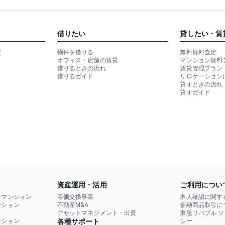
借りたい
貸したい・賃
定
物件を借りる
無料賃料査定
オフィス・店舗の賃貸
マンション賃料
借りるときの流れ
賃貸管理プラン
借りるガイド
リロケーション
貸すときの流れ
貸すガイド
資産運用・活用
ご利用につい
ンマンション
等価交換事業
本人確認に関す
ション

不動産M&A
金融商品取引に
）
アセットマネジメント・出資
東急リバブル 
ション

各種サポート
シー