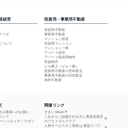
貸経営
投資用・事業用不動産
投資用不動産
データ
事業用不動産
マンション投資
について
投資用マンション
マンション一棟
アパート経営
アパート投資用物件
収益物件
ビル購入（ビル一棟）
投資用不動産の売却査定
事業用不動産の売却査定
海外不動産
て
関連リンク
るお客様へのお願い
すまいValue
ついて
これからご結婚される方に東急百貨店
ソーシャルメディアポリ
のブライダルクラブ
人材サービスのご用命は 東急リバブ